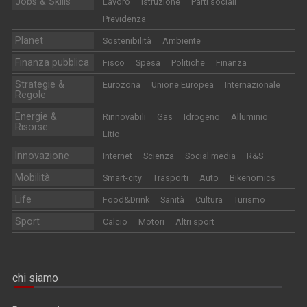
Jobs & Skills
Lavoro
Istruzione
Parti sociali
Previdenza
Planet
Sostenibilità
Ambiente
Finanza pubblica
Fisco
Spesa
Politiche
Finanza
Strategie &
Eurozona
Unione Europea
Internazionale
Regole
Energie &
Rinnovabili
Gas
Idrogeno
Alluminio
Risorse
Litio
Innovazione
Internet
Scienza
Social media
R&S
Mobilità
Smart-city
Trasporti
Auto
Bikenomics
Life
Food&Drink
Sanità
Cultura
Turismo
Sport
Calcio
Motori
Altri sport
chi siamo