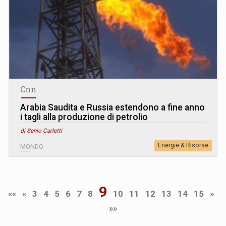
Cnn
Arabia Saudita e Russia estendono a fine anno
i tagli alla produzione di petrolio
di Senio Carletti
Energie & Risorse
MONDO
9
««
«
3
4
5
6
7
8
10
11
12
13
14
15
»
»»