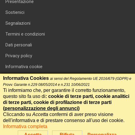
Presentazione
Sostienici
Segnalazioni
Termini e condizioni
Dati personali
Privacy policy
Informativa cookie
RSS feed
Informativa Cookies
ai sensi del Regolamento UE 2016/679 (GDPR) e
Provv. Garante n.229 08/05/2014 e n.231 10/06/2021
RSS Top News
Ti informiamo che, per garantire il corretto funzionamento,
questo sito fa uso di
: cookie di terze parti, cookie analitici
Contatti
di terze parti, cookie di profilazione di terze parti
(
personalizzazione degli annunci
)
Cliccando su
Accetta
confermi di aver preso visione
International Communication S.r.l. • P.IVA 14478081004 • Testata
dell'informativa e di prestare consenso all'uso dei cookie.
giornalistica n.191, reg. Tribunale di Roma del 14/12/2017
Informativa completa
Powered by
Itala
Accetta
Rifiuta
Personalizza