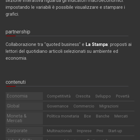
sezione interattiva riguarda gli indicatori macroeconomici:
impostando le variabili è possibile visualizzare e stampare i
grafici.
partnership
Collaborazione tra "quoted business" e
La Stampa
: proposti ai
lettori del quotidiano articoli selezionati su ambiente ed
economia.
contenuti
Economia
Competitività
Crescita
Sviluppo
Povertà
Global
Governance
Commercio
Migrazioni
Moneta &
Politica monetaria
Bce
Banche
Mercati
Mercati
Corporate
Multinazionali
Imprese
Pmi
Start-up