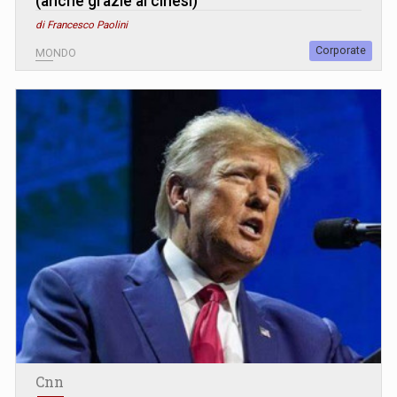
(anche grazie ai cinesi)
di Francesco Paolini
Corporate
MONDO
Cnn