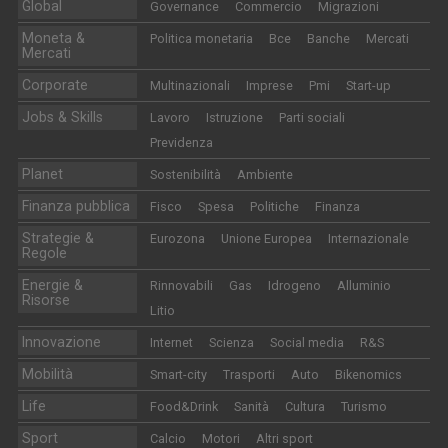
Global
Governance
Commercio
Migrazioni
Moneta &
Politica monetaria
Bce
Banche
Mercati
Mercati
Corporate
Multinazionali
Imprese
Pmi
Start-up
Jobs & Skills
Lavoro
Istruzione
Parti sociali
Previdenza
Planet
Sostenibilità
Ambiente
Finanza pubblica
Fisco
Spesa
Politiche
Finanza
Strategie &
Eurozona
Unione Europea
Internazionale
Regole
Energie &
Rinnovabili
Gas
Idrogeno
Alluminio
Risorse
Litio
Innovazione
Internet
Scienza
Social media
R&S
Mobilità
Smart-city
Trasporti
Auto
Bikenomics
Life
Food&Drink
Sanità
Cultura
Turismo
Sport
Calcio
Motori
Altri sport