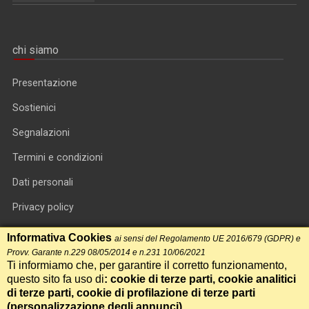
chi siamo
Presentazione
Sostienici
Segnalazioni
Termini e condizioni
Dati personali
Privacy policy
Informativa cookie
Informativa Cookies
ai sensi del Regolamento UE 2016/679 (GDPR) e
Provv. Garante n.229 08/05/2014 e n.231 10/06/2021
RSS feed
Ti informiamo che, per garantire il corretto funzionamento,
questo sito fa uso di
: cookie di terze parti, cookie analitici
RSS Top News
di terze parti, cookie di profilazione di terze parti
Contatti
(
personalizzazione degli annunci
)