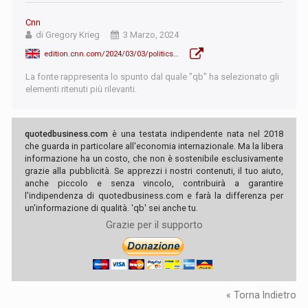
Cnn
di Gregory Krieg
3 Marzo, 2024
edition.cnn.com/2024/03/03/politics/nikki-haley-dc-primary/index.html
La fonte rappresenta lo spunto dal quale "qb" ha selezionato gli
elementi ritenuti più rilevanti.
quotedbusiness.com
è una testata indipendente nata nel 2018
che guarda in particolare all'economia internazionale. Ma la libera
informazione ha un costo, che non è sostenibile esclusivamente
grazie alla pubblicità. Se apprezzi i nostri contenuti, il tuo aiuto,
anche piccolo e senza vincolo, contribuirà a garantire
l'indipendenza di quotedbusiness.com e farà la differenza per
un'informazione di qualità. 'qb' sei anche tu.
Grazie per il supporto
« Torna Indietro