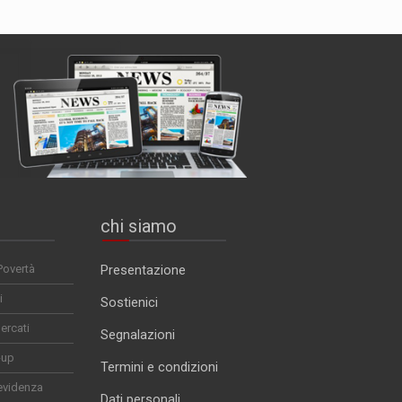
chi siamo
Povertà
Presentazione
i
Sostienici
ercati
Segnalazioni
-up
Termini e condizioni
evidenza
Dati personali