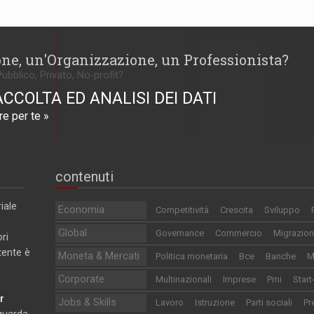
one, un'Organizzazione, un Professionista?
Pubblico, Privato, No-profit?
ACCOLTA ED ANALISI DEI DATI
e per te »
contenuti
iale
Economia
Competitività
Crescita
Sviluppo
Global
Governance
Commercio
Migrazion
ri
utente è
Moneta & Mercati
Politica monetaria
Bce
Banche
M
Corporate
Multinazionali
Imprese
Pmi
Start
r
Jobs & Skills
Lavoro
Istruzione
Parti sociali
Pr