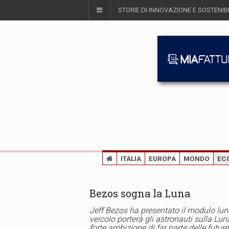
STORIE DI INNOVAZIONE E SOSTENIBI
ITALIA
EUROPA
MONDO
EC
Bezos sogna la Luna
Jeff Bezos ha presentato il modulo lun
veicolo porterà gli astronauti sulla Lu
forte ambizione di far parte delle future