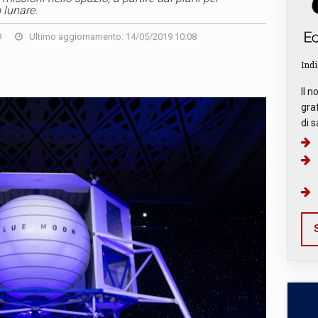
 lunare.
9
Ultimo aggiornamento: 14/05/2019 10:08
Indi
Il n
graf
di s
S