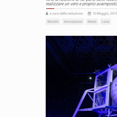
realizzare un vero e proprio avamposto
a cura della redazione
10 Maggio, 201
Mondo
Innovazione
News
Luna