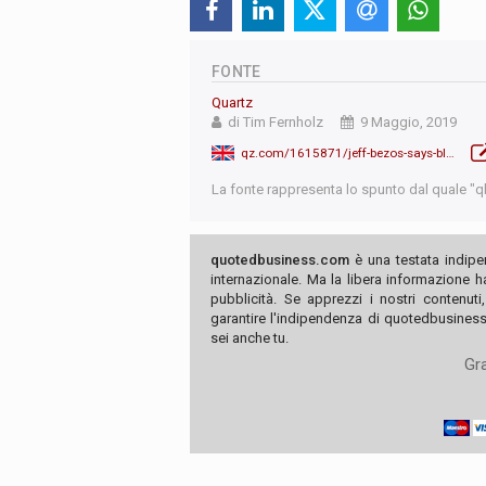
FONTE
Quartz
di Tim Fernholz
9 Maggio, 2019
qz.com/1615871/jeff-bezos-says-blue-origin-will-go-to-the-moon-to-save-the-earth/
La fonte rappresenta lo spunto dal quale "qb"
quotedbusiness.com
è una testata indipe
internazionale. Ma la libera informazione 
pubblicità. Se apprezzi i nostri contenuti
garantire l'indipendenza di quotedbusiness.
sei anche tu.
Gra