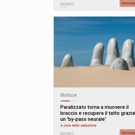
Innova
MONDO
Nature
Paralizzato torna a muovere il
braccio e recupera il tatto grazie
un 'by-pass neurale'
a cura della redazione
Innova
MONDO