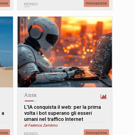
zione
Innovazione
MONDO
Ansa
L’IA conquista il web: per la prima
 a
volta i bot superano gli esseri
umani nel traffico Internet
di Federica Zambino
zione
Innovazione
MONDO