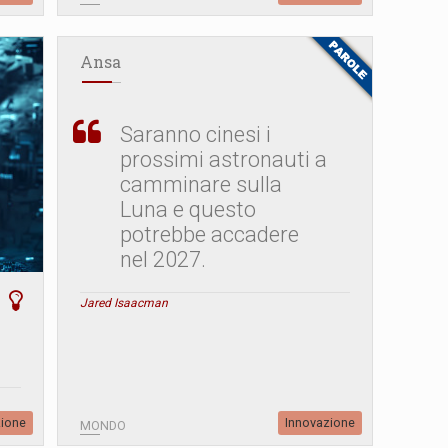
Ansa
Saranno cinesi i
prossimi astronauti a
camminare sulla
Luna e questo
potrebbe accadere
nel 2027.
Jared Isaacman
zione
Innovazione
MONDO