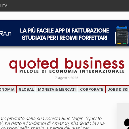
LITÀ
7 Agosto 2026
ONOMIA
GLOBAL
MONETA & MERCATI
CORPORATE
JOBS & SKI
are prodotto dalla sua società Blue Origin. “Questo
na”, ha detto il fondatore di Amazon, ribadendo la sua
 missioni nello spazio, a partire dai piani per