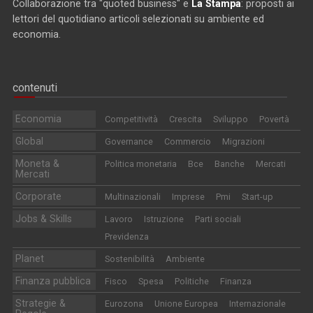
Collaborazione tra "quoted business" e
La Stampa
: proposti ai
lettori del quotidiano articoli selezionati su ambiente ed
economia.
contenuti
Economia
Competitività
Crescita
Sviluppo
Povertà
Global
Governance
Commercio
Migrazioni
Moneta &
Politica monetaria
Bce
Banche
Mercati
Mercati
Corporate
Multinazionali
Imprese
Pmi
Start-up
Jobs & Skills
Lavoro
Istruzione
Parti sociali
Previdenza
Planet
Sostenibilità
Ambiente
Finanza pubblica
Fisco
Spesa
Politiche
Finanza
Strategie &
Eurozona
Unione Europea
Internazionale