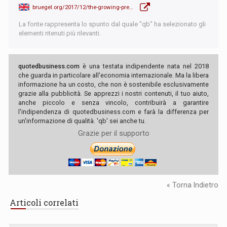
bruegel.org/2017/12/the-growing-presence-of-robots-in-eu-industries/
La fonte rappresenta lo spunto dal quale "qb" ha selezionato gli
elementi ritenuti più rilevanti.
quotedbusiness.com
è una testata indipendente nata nel 2018
che guarda in particolare all'economia internazionale. Ma la libera
informazione ha un costo, che non è sostenibile esclusivamente
grazie alla pubblicità. Se apprezzi i nostri contenuti, il tuo aiuto,
anche piccolo e senza vincolo, contribuirà a garantire
l'indipendenza di quotedbusiness.com e farà la differenza per
un'informazione di qualità. 'qb' sei anche tu.
Grazie per il supporto
« Torna Indietro
Articoli correlati