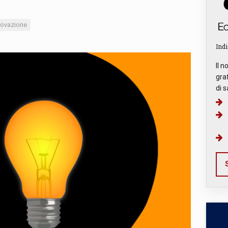
novazione
Indi
Il n
graf
di s
S