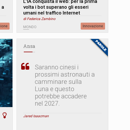
L’IA conquista il web: per la prima
 a
volta i bot superano gli esseri
umani nel traffico Internet
di Federica Zambino
zione
Innovazione
MONDO
Ansa
Saranno cinesi i
prossimi astronauti a
camminare sulla
Luna e questo
potrebbe accadere
nel 2027.
Jared Isaacman