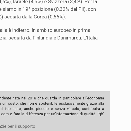
6%), Israele (4,5%) e Svizzera (3,4%). Per la
e siamo in 19° posizione (0,32% del Pil), con
%) seguita dalla Corea (0,66%).
talia è indietro. In ambito europeo in prima
a, seguita da Finlandia e Danimarca. L’Italia
ndente nata nel 2018 che guarda in particolare all'economia
ha un costo, che non è sostenibile esclusivamente grazie alla
, il tuo aiuto, anche piccolo e senza vincolo, contribuirà a
com e farà la differenza per un'informazione di qualità. 'qb'
zie per il supporto