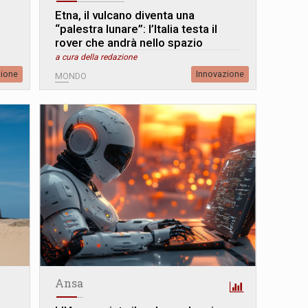
Etna, il vulcano diventa una
“palestra lunare”: l’Italia testa il
rover che andrà nello spazio
a cura della redazione
zione
Innovazione
MONDO
Ansa