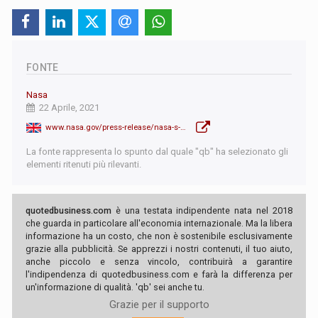
FONTE
Nasa
22 Aprile, 2021
www.nasa.gov/press-release/nasa-s-perseverance-mars-rover-extracts-first-oxygen-from-red-planet
La fonte rappresenta lo spunto dal quale "qb" ha selezionato gli
elementi ritenuti più rilevanti.
quotedbusiness.com
è una testata indipendente nata nel 2018
che guarda in particolare all'economia internazionale. Ma la libera
informazione ha un costo, che non è sostenibile esclusivamente
grazie alla pubblicità. Se apprezzi i nostri contenuti, il tuo aiuto,
anche piccolo e senza vincolo, contribuirà a garantire
l'indipendenza di quotedbusiness.com e farà la differenza per
un'informazione di qualità. 'qb' sei anche tu.
Grazie per il supporto