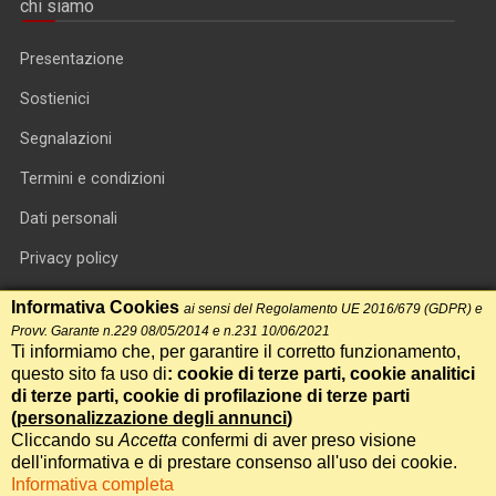
chi siamo
Presentazione
Sostienici
Segnalazioni
Termini e condizioni
Dati personali
Privacy policy
Informativa cookie
Informativa Cookies
ai sensi del Regolamento UE 2016/679 (GDPR) e
Provv. Garante n.229 08/05/2014 e n.231 10/06/2021
RSS feed
Ti informiamo che, per garantire il corretto funzionamento,
questo sito fa uso di
: cookie di terze parti, cookie analitici
RSS Top News
di terze parti, cookie di profilazione di terze parti
Contatti
(
personalizzazione degli annunci
)
Cliccando su
Accetta
confermi di aver preso visione
dell'informativa e di prestare consenso all'uso dei cookie.
International Communication S.r.l. • P.IVA 14478081004 • Testata
Informativa completa