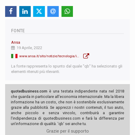
FONTE
Ansa
19 Aprile, 2022
www.ansa.it/sito/notizie/tecnologia/internet_social/2022/04/19/basta-tik-tok-e-instagram-generazione-z-si-allontana-dai-social_83d98372-8909-4219-a41f-fc67b1a48b0c.html
La fonte rappresenta lo spunto dal quale "qb" ha selezionato gli
elementi ritenuti più rilevanti.
quotedbusiness.com
è una testata indipendente nata nel 2018
che guarda in particolare all'economia internazionale. Ma la libera
informazione ha un costo, che non è sostenibile esclusivamente
grazie alla pubblicità. Se apprezzi i nostri contenuti, il tuo aiuto,
anche piccolo e senza vincolo, contribuirà a garantire
l'indipendenza di quotedbusiness.com e farà la differenza per
un'informazione di qualità. 'qb' sei anche tu.
Grazie per il supporto