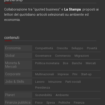
Collaborazione tra "quoted business" e
La Stampa
: proposti ai
lettori del quotidiano articoli selezionati su ambiente ed
economia.
contenuti
Economia
Competitività
Crescita
Sviluppo
Povertà
Global
Governance
Commercio
Migrazioni
Moneta &
Politica monetaria
Bce
Banche
Mercati
Mercati
Corporate
Multinazionali
Imprese
Pmi
Start-up
Jobs & Skills
Lavoro
Istruzione
Parti sociali
Previdenza
Planet
Sostenibilità
Ambiente
Finanza pubblica
Fisco
Spesa
Politiche
Finanza