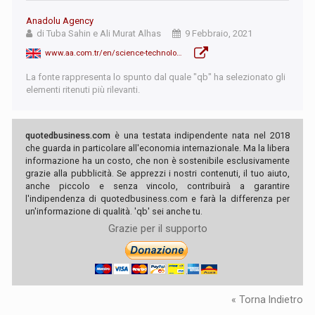
Anadolu Agency
di Tuba Sahin e Ali Murat Alhas
9 Febbraio, 2021
www.aa.com.tr/en/science-technology/turkey-unveils-national-space-program/2139378
La fonte rappresenta lo spunto dal quale "qb" ha selezionato gli
elementi ritenuti più rilevanti.
quotedbusiness.com
è una testata indipendente nata nel 2018
che guarda in particolare all'economia internazionale. Ma la libera
informazione ha un costo, che non è sostenibile esclusivamente
grazie alla pubblicità. Se apprezzi i nostri contenuti, il tuo aiuto,
anche piccolo e senza vincolo, contribuirà a garantire
l'indipendenza di quotedbusiness.com e farà la differenza per
un'informazione di qualità. 'qb' sei anche tu.
Grazie per il supporto
« Torna Indietro