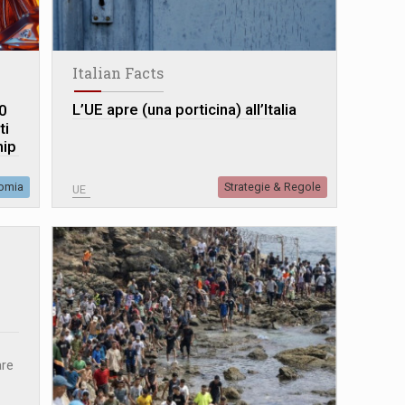
Italian Facts
L’UE apre (una porticina) all’Italia
0
ti
hip
omia
Strategie & Regole
UE
are