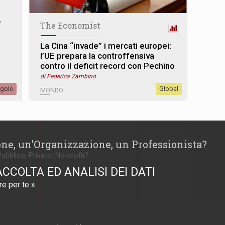
,
The Economist
La Cina “invade” i mercati europei:
l’UE prepara la controffensiva
contro il deficit record con Pechino
di Federica Zambino
egole
Global
MONDO
one, un'Organizzazione, un Professionista?
Pubblico, Privato, No-profit?
ACCOLTA ED ANALISI DEI DATI
e per te »