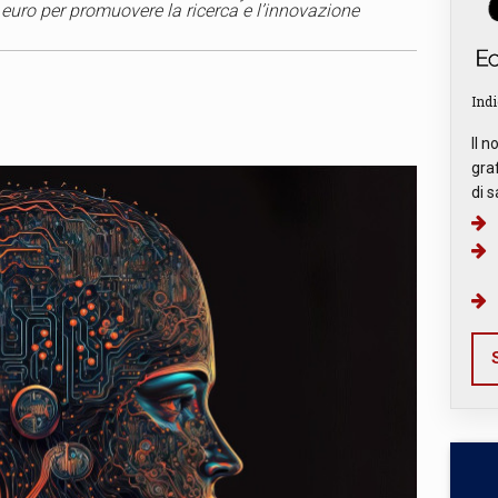
 euro per promuovere la ricerca e l’innovazione
Indi
Il n
graf
di s
S