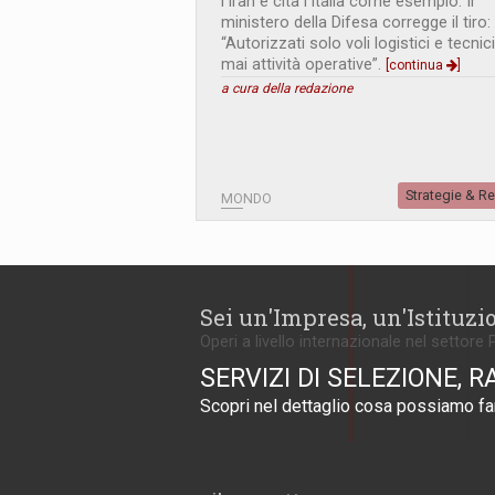
l’Iran e cita l’Italia come esempio. Il
ministero della Difesa corregge il tiro:
“Autorizzati solo voli logistici e tecnici
mai attività operative”.
[continua
]
a cura della redazione
Strategie & R
MONDO
Sei un'Impresa, un'Istituzi
Operi a livello internazionale nel settore 
SERVIZI DI SELEZIONE, R
Scopri nel dettaglio cosa possiamo far