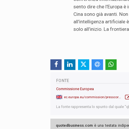
sento dire che l’Europa è i
Cina sono già avanti. Non
all’intelligenza artificiale
solo all’inizio. La frontie
FONTE
Commissione Europea
ec.europa.eu/commission/presscorner/detail/en/ip_25_467
La fonte rappresenta lo spunto dal quale "qb"
quotedbusiness.com
è una testata indipe