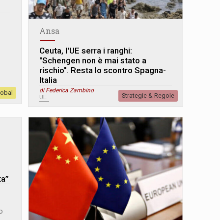
Ansa
Ceuta, l'UE serra i ranghi:
"Schengen non è mai stato a
rischio". Resta lo scontro Spagna-
Italia
di Federica Zambino
lobal
Strategie & Regole
UE
-
ta”
o