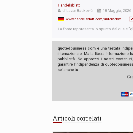
Handelsblatt
di Lazar Backović
18 Maggio, 2026
www.handelsblatt.com/unternehmen/industrie/autobauer-vw-sprach-offenbar-schon-2024-mit-chinesen-ueber-deutsche-werke/100222437.html
La fonte rappresenta lo spunto dal quale "qb"
quotedbusiness.com
è una testata indipe
internazionale. Ma la libera informazione 
pubblicità. Se apprezzi i nostri contenuti
garantire l'indipendenza di quotedbusiness.
sei anche tu.
Gra
Articoli correlati