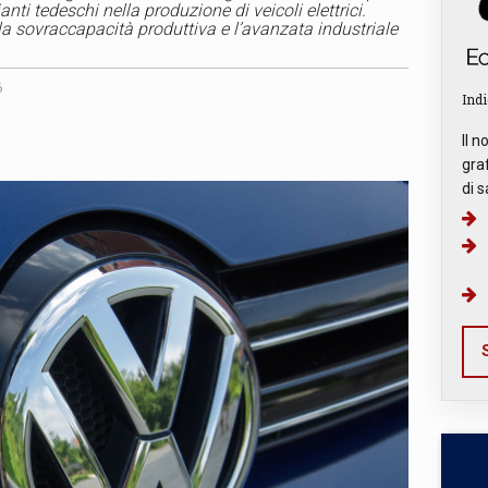
anti tedeschi nella produzione di veicoli elettrici.
 la sovraccapacità produttiva e l’avanzata industriale
6
Indi
Il n
graf
di s
S