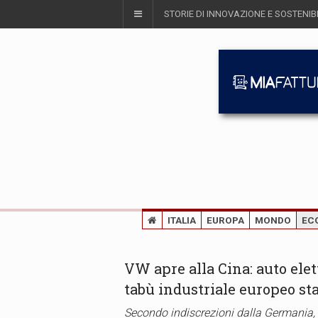
STORIE DI INNOVAZIONE E SOSTENIBI
ITALIA
EUROPA
MONDO
EC
VW apre alla Cina: auto elet
tabù industriale europeo st
Secondo indiscrezioni dalla Germania,