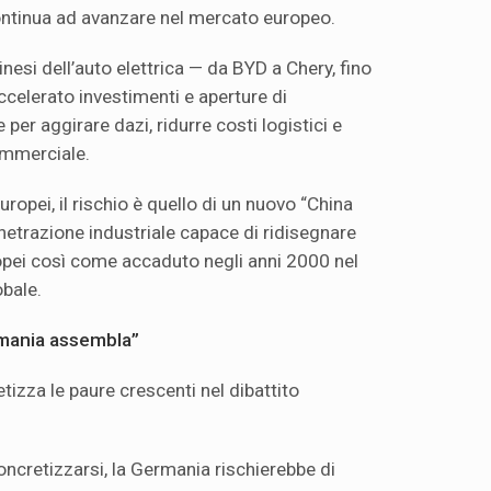
ntinua ad avanzare nel mercato europeo.
cinesi dell’auto elettrica — da BYD a Chery, fino
celerato investimenti e aperture di
 per aggirare dazi, ridurre costi logistici e
ommerciale.
uropei, il rischio è quello di un nuovo “China
etrazione industriale capace di ridisegnare
uropei così come accaduto negli anni 2000 nel
obale.
rmania assembla”
etizza le paure crescenti nel dibattito
oncretizzarsi, la Germania rischierebbe di