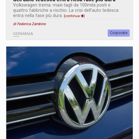
Volkswagen trema: maxi-tagli da 100mila posti e
quattro fabbriche a rischio. La crisi dell’auto tedesca
entra nella fase più dura.
[continua
]
di Federica Zambino
Corporate
GERMANIA