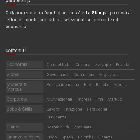
partnership
Collaborazione tra "quoted business" e
La Stampa
: proposti ai
lettori del quotidiano articoli selezionati su ambiente ed
economia.
contenuti
Economia
Competitività
Crescita
Sviluppo
Povertà
Global
Governance
Commercio
Migrazioni
Moneta &
Politica monetaria
Bce
Banche
Mercati
Mercati
Corporate
Multinazionali
Imprese
Pmi
Start-up
Jobs & Skills
Lavoro
Istruzione
Parti sociali
Previdenza
Planet
Sostenibilità
Ambiente
Finanza pubblica
Fisco
Spesa
Politiche
Finanza