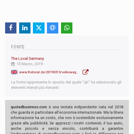
FONTE
The Local Germany
13 Marzo, 2019
www.thelocal.de/20190313/volkswagen-set-to-cut-up-to-7000-jobs-at-vw-brand
La fonte rappresenta lo spunto dal quale "qb" ha selezionato gli
elementi ritenuti più rilevanti.
quotedbusiness.com
è una testata indipendente nata nel 2018
che guarda in particolare all'economia internazionale. Ma la libera
informazione ha un costo, che non è sostenibile esclusivamente
grazie alla pubblicità. Se apprezzi i nostri contenuti, il tuo aiuto,
anche piccolo e senza vincolo, contribuirà a garantire
l'indipendenza di quotedbusiness.com e farà la differenza per