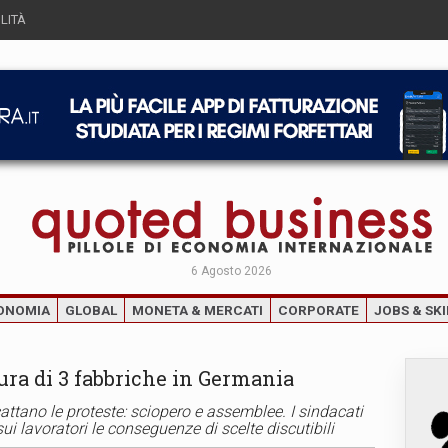
LITÀ
6 Agosto 2026
ONOMIA
GLOBAL
MONETA & MERCATI
CORPORATE
JOBS & SKI
ura di 3 fabbriche in Germania
Scattano le proteste: sciopero e assemblee. I sindacati
 lavoratori le conseguenze di scelte discutibili