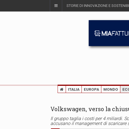
STORIE DI INNOVAZIONE E SOSTENIBI
ITALIA
EUROPA
MONDO
EC
Volkswagen, verso la chius
Il gruppo taglia i costi per 4 miliardi. 
accusano il management di scaricare sui