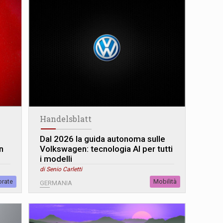
Handelsblatt
Dal 2026 la guida autonoma sulle
n
Volkswagen: tecnologia AI per tutti
i modelli
di Senio Carletti
orate
Mobilità
GERMANIA