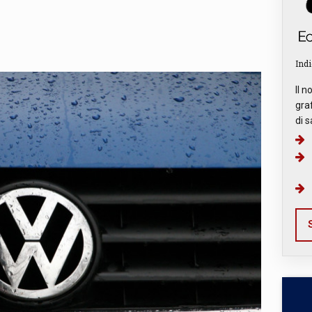
Indi
Il n
graf
di s
S