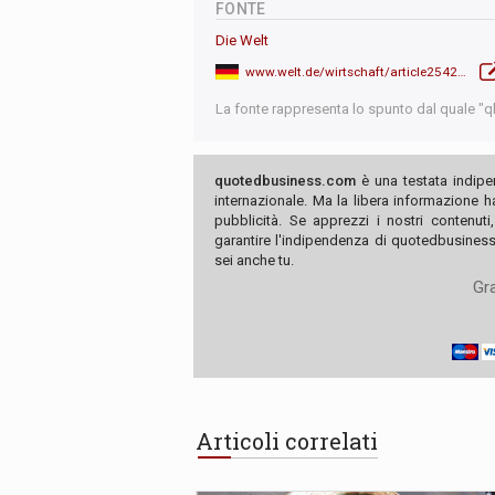
FONTE
Die Welt
www.welt.de/wirtschaft/article254219040/Volkswagen-Betriebsrat-schlaegt-Alarm-Konzern-will-mindestens-drei-Werke-schliessen.html
La fonte rappresenta lo spunto dal quale "qb"
quotedbusiness.com
è una testata indipe
internazionale. Ma la libera informazione 
pubblicità. Se apprezzi i nostri contenuti
garantire l'indipendenza di quotedbusiness.
sei anche tu.
Gra
Articoli correlati