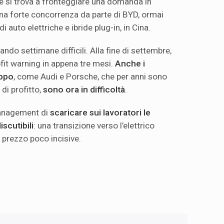
he si trova a fronteggiare una domanda in
na forte concorrenza da parte di BYD, ormai
 auto elettriche e ibride plug-in, in Cina.
do settimane difficili. Alla fine di settembre,
it warning in appena tre mesi.
Anche i
uppo
, come Audi e Porsche, che per anni sono
 di profitto,
sono ora in difficoltà
.
management di
scaricare sui lavoratori le
scutibili
: una transizione verso l’elettrico
i prezzo poco incisive.