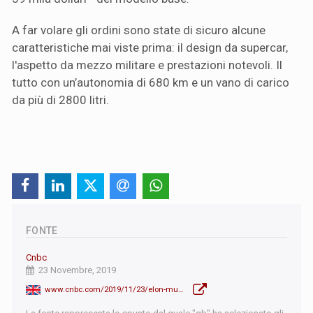
A far volare gli ordini sono state di sicuro alcune
caratteristiche mai viste prima: il design da supercar,
l'aspetto da mezzo militare e prestazioni notevoli. Il
tutto con un’autonomia di 680 km e un vano di carico
da più di 2800 litri.
FONTE
Cnbc
23 Novembre, 2019
www.cnbc.com/2019/11/23/elon-musk-says-tesla-has-received-146000-orders-for-its-cybertruck.html