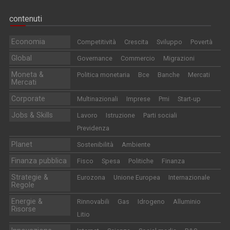
contenuti
Economia
Competitività
Crescita
Sviluppo
Povertà
Global
Governance
Commercio
Migrazioni
Moneta &
Politica monetaria
Bce
Banche
Mercati
Mercati
Corporate
Multinazionali
Imprese
Pmi
Start-up
Jobs & Skills
Lavoro
Istruzione
Parti sociali
Previdenza
Planet
Sostenibilità
Ambiente
Finanza pubblica
Fisco
Spesa
Politiche
Finanza
Strategie &
Eurozona
Unione Europea
Internazionale
Regole
Energie &
Rinnovabili
Gas
Idrogeno
Alluminio
Risorse
Litio