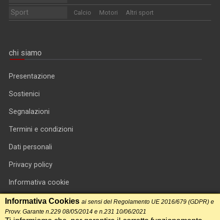
Sport
Calcio
Motori
Altri sport
chi siamo
Presentazione
Sostienici
Segnalazioni
Termini e condizioni
Dati personali
Privacy policy
Informativa cookie
RSS feed
Informativa Cookies
ai sensi del Regolamento UE 2016/679 (GDPR) e
Provv. Garante n.229 08/05/2014 e n.231 10/06/2021
RSS Top News