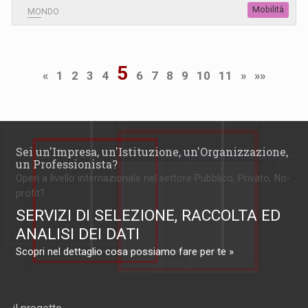
Mobilità
MONDO
5
«
1
2
3
4
6
7
8
9
10
11
»
»»
Sei un'Impresa, un'Istituzione, un'Organizzazione,
un Professionista?
Operi a livello internazionale nel settore Pubblico, Privato, No-
profit?
SERVIZI DI SELEZIONE, RACCOLTA ED
ANALISI DEI DATI
Scopri nel dettaglio cosa possiamo fare per te »