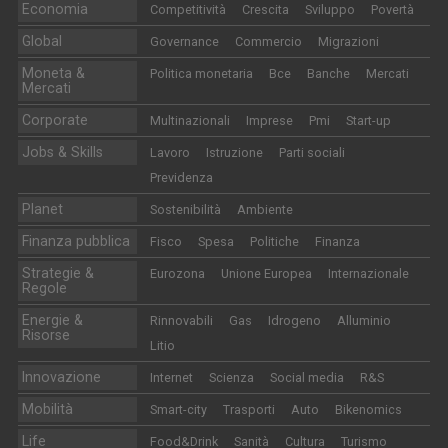
Economia
Competitività
Crescita
Sviluppo
Povertà
Global
Governance
Commercio
Migrazioni
Moneta &
Politica monetaria
Bce
Banche
Mercati
Mercati
Corporate
Multinazionali
Imprese
Pmi
Start-up
Jobs & Skills
Lavoro
Istruzione
Parti sociali
Previdenza
Planet
Sostenibilità
Ambiente
Finanza pubblica
Fisco
Spesa
Politiche
Finanza
Strategie &
Eurozona
Unione Europea
Internazionale
Regole
Energie &
Rinnovabili
Gas
Idrogeno
Alluminio
Risorse
Litio
Innovazione
Internet
Scienza
Social media
R&S
Mobilità
Smart-city
Trasporti
Auto
Bikenomics
Life
Food&Drink
Sanità
Cultura
Turismo