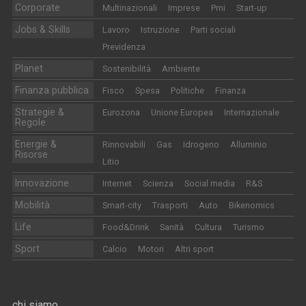
Corporate
Multinazionali
Imprese
Pmi
Start-up
Jobs & Skills
Lavoro
Istruzione
Parti sociali
Previdenza
Planet
Sostenibilità
Ambiente
Finanza pubblica
Fisco
Spesa
Politiche
Finanza
Strategie &
Eurozona
Unione Europea
Internazionale
Regole
Energie &
Rinnovabili
Gas
Idrogeno
Alluminio
Risorse
Litio
Innovazione
Internet
Scienza
Social media
R&S
Mobilità
Smart-city
Trasporti
Auto
Bikenomics
Life
Food&Drink
Sanità
Cultura
Turismo
Sport
Calcio
Motori
Altri sport
chi siamo