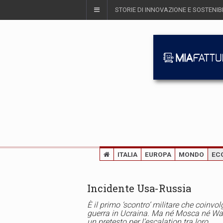
STORIE DI INNOVAZIONE E SOSTENIBI
ITALIA
EUROPA
MONDO
EC
Incidente Usa-Russia
È il primo ‘scontro’ militare che coinvol
guerra in Ucraina. Ma né Mosca né Wa
un pretesto per l’escalation tra loro.