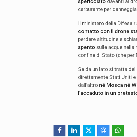
spericolato
davanti al dr
carburante per danneggiar
Il ministero della Difesa 
contatto con il drone s
perdere altitudine e schia
spento
sulle acque nella 
confine di Stato (che pe
Se da un lato si tratta de
direttamente Stati Uniti e 
dall’altro
né Mosca né Wa
l’accaduto in
un pretesto