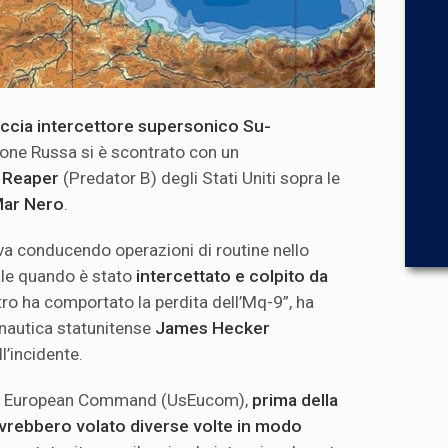
ccia intercettore supersonico Su-
one Russa si è scontrato con un
 Reaper
(Predator B) degli Stati Uniti sopra le
ar Nero
.
va conducendo operazioni di routine nello
ale quando è stato
intercettato e colpito da
tro ha comportato la perdita dell’Mq-9”, ha
onautica statunitense
James Hecker
l’incidente.
es European Command (UsEucom),
prima della
 avrebbero volato diverse volte in modo