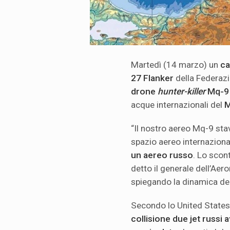
Martedì (14 marzo) un
ca
27 Flanker
della Federazi
drone
hunter-killer
Mq-9
acque internazionali del
M
“Il nostro aereo Mq-9 sta
spazio aereo internazion
un aereo russo
. Lo scon
detto il generale dell’Aer
spiegando la dinamica del
Secondo lo United Stat
collisione due jet russi