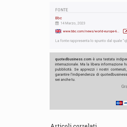
FONTE
Bbc
14 Marzo, 2023
www.bbc.com/news/world-europe-64957792
La fonte rappresenta lo spunto dal quale "qb"
quotedbusiness.com
è una testata indipe
internazionale. Ma la libera informazione 
pubblicità. Se apprezzi i nostri contenuti
garantire l'indipendenza di quotedbusiness.
sei anche tu.
Gra
Articoli correlati