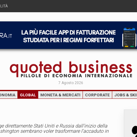
LITÀ
7 Agosto 2026
ONOMIA
GLOBAL
MONETA & MERCATI
CORPORATE
JOBS & SKI
ge direttamente Stati Uniti e Russia dall’inizio della
shington sembrano voler trasformare l’accaduto in