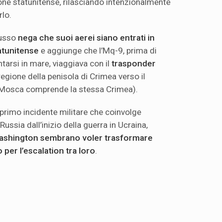
one statunitense, rilasciando intenzionalmente
lo.
russo
nega che suoi aerei siano entrati in
tatunitense
e aggiunge che l’Mq-9, prima di
ntarsi in mare, viaggiava con il
trasponder
regione della penisola di Crimea verso il
r Mosca comprende la stessa Crimea).
l primo incidente militare che coinvolge
Russia dall’inizio della guerra in Ucraina,
shington sembrano voler trasformare
 per l’escalation tra loro
.