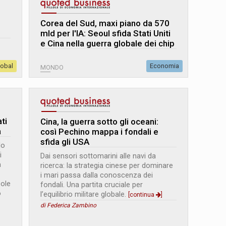
Corea del Sud, maxi piano da 570
mld per l'IA: Seoul sfida Stati Uniti
e Cina nella guerra globale dei chip
lobal
Economia
MONDO
ti
Cina, la guerra sotto gli oceani:
a
così Pechino mappa i fondali e
sfida gli USA
lo
i
Dai sensori sottomarini alle navi da
a
ricerca: la strategia cinese per dominare
i mari passa dalla conoscenza dei
bole
fondali. Una partita cruciale per
o
l’equilibrio militare globale.
[continua
]
di Federica Zambino