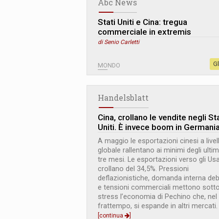
Abc News
Stati Uniti e Cina: tregua
commerciale in extremis
di Senio Carletti
G
MONDO
Handelsblatt
Cina, crollano le vendite negli Sta
Uniti. È invece boom in Germani
A maggio le esportazioni cinesi a livel
globale rallentano ai minimi degli ultim
tre mesi. Le esportazioni verso gli Us
crollano del 34,5%. Pressioni
deflazionistiche, domanda interna de
e tensioni commerciali mettono sott
stress l’economia di Pechino che, nel
frattempo, si espande in altri mercati.
[continua
]