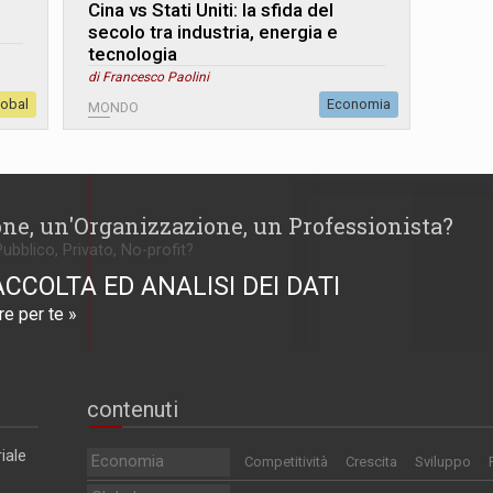
Cina vs Stati Uniti: la sfida del
secolo tra industria, energia e
tecnologia
di Francesco Paolini
lobal
Economia
MONDO
one, un'Organizzazione, un Professionista?
Pubblico, Privato, No-profit?
ACCOLTA ED ANALISI DEI DATI
e per te »
contenuti
iale
Economia
Competitività
Crescita
Sviluppo