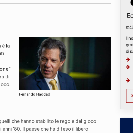
Indi
Il n
graf
a è
la
di s
ti
ione”
ra di
ioco.
Fernando Haddad
S
.
 quelli che hanno stabilito le regole del gioco
 anni ’80. Il paese che ha difeso il libero