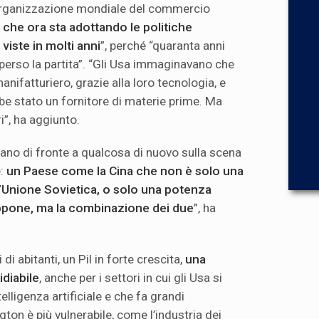
’Organizzazione mondiale del commercio
 che ora sta adottando le politiche
 viste in molti anni
”, perché “quaranta anni
perso la partita”. “Gli Usa immaginavano che
anifatturiero, grazie alla loro tecnologia, e
be stato un fornitore di materie prime. Ma
i”, ha aggiunto.
rovano di fronte a qualcosa di nuovo sulla scena
e:
un Paese come la Cina che non è solo una
’Unione Sovietica, o solo una potenza
ppone, ma la combinazione dei due
”, ha
di abitanti, un Pil in forte crescita,
una
idiabile
, anche per i settori in cui gli Usa si
elligenza artificiale e che fa grandi
on è più vulnerabile, come l’industria dei