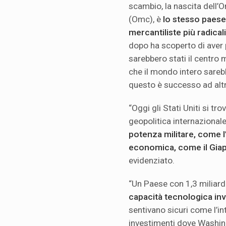
scambio, la nascita dell
(Omc), è
lo stesso paese
mercantiliste più radicali
dopo ha scoperto di aver 
sarebbero stati il centro m
che il mondo intero sareb
questo è successo ad altr
“Oggi gli Stati Uniti si t
geopolitica internazional
potenza militare, come l
economica, come il Gia
evidenziato.
“Un Paese con 1,3 miliardi 
capacità tecnologica inv
sentivano sicuri come l’int
investimenti dove Washingt