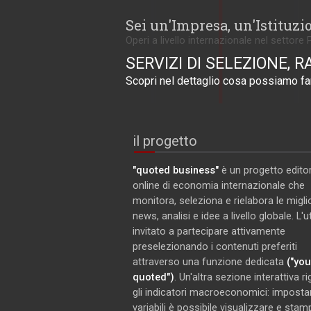
Sei un'Impresa, un'Istituzi
Operi a livello internazionale nel settore 
SERVIZI DI SELEZIONE, R
Scopri nel dettaglio cosa possiamo far
il progetto
"quoted business"
è un progetto editor
online di economia internazionale che
monitora, seleziona e rielabora le miglio
news, analisi e idee a livello globale. L'
invitato a partecipare attivamente
preselezionando i contenuti preferiti
attraverso una funzione dedicata
("you
quoted")
. Un'altra sezione interattiva r
gli indicatori macroeconomici: imposta
variabili è possibile visualizzare e stam