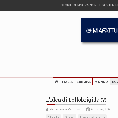
STORIE DI INNOVAZIONE E SOSTENIBI
ITALIA
EUROPA
MONDO
EC
L’idea di Lollobrigida (?)
di Federica Zambino
6 Luglio, 2025
Mondo
Global
Frase del giorno