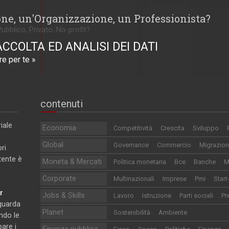
one, un'Organizzazione, un Professionista?
Pubblico, Privato, No-profit?
ACCOLTA ED ANALISI DEI DATI
e per te »
contenuti
iale
Economia
Competitività
Crescita
Sviluppo
Global
Governance
Commercio
Migrazion
ri
utente è
Moneta & Mercati
Politica monetaria
Bce
Banche
M
Corporate
Multinazionali
Imprese
Pmi
Start
r
Jobs & Skills
Lavoro
Istruzione
Parti sociali
Pr
iguarda
Planet
Sostenibilità
Ambiente
ndo le
pare i