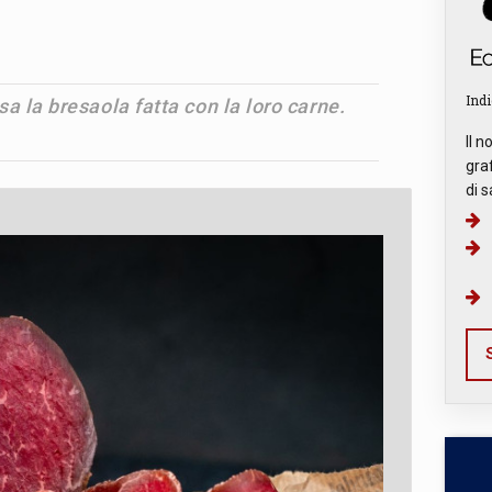
Indi
a la bresaola fatta con la loro carne.
Il n
graf
di s
S