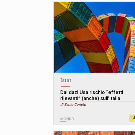
Istat
Dai dazi Usa rischio “effetti
rilevanti” (anche) sull’Italia
di Senio Carletti
G
MONDO