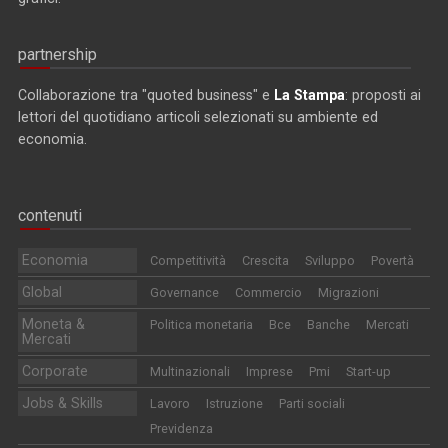
partnership
Collaborazione tra "quoted business" e
La Stampa
: proposti ai
lettori del quotidiano articoli selezionati su ambiente ed
economia.
contenuti
Economia
Competitività
Crescita
Sviluppo
Povertà
Global
Governance
Commercio
Migrazioni
Moneta &
Politica monetaria
Bce
Banche
Mercati
Mercati
Corporate
Multinazionali
Imprese
Pmi
Start-up
Jobs & Skills
Lavoro
Istruzione
Parti sociali
Previdenza