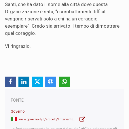
Santi, che ha dato il nome alla città dove questa
Organizzazione è nata, “i combattimenti difficili
vengono riservati solo a chi ha un coraggio
esemplare”. Credo sia arrivato il tempo di dimostrare
quel coraggio.
Vi ringrazio.
FONTE
Governo
www.governo.it/it/articolo/lintervento-del-presidente-meloni-all80-assemblea-generale-delle-nazioni-unite/29842
La fonte rappresenta lo spunto dal quale "qb" ha selezionato gli