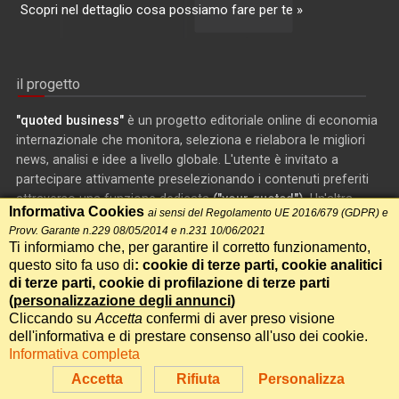
Scopri nel dettaglio cosa possiamo fare per te »
il progetto
"quoted business"
è un progetto editoriale online di economia
internazionale che monitora, seleziona e rielabora le migliori
news, analisi e idee a livello globale. L'utente è invitato a
partecipare attivamente preselezionando i contenuti preferiti
attraverso una funzione dedicata
("your quoted")
. Un'altra
Informativa Cookies
ai sensi del Regolamento UE 2016/679 (GDPR) e
sezione interattiva riguarda gli indicatori macroeconomici:
Provv. Garante n.229 08/05/2014 e n.231 10/06/2021
impostando le variabili è possibile visualizzare e stampare i
Ti informiamo che, per garantire il corretto funzionamento,
grafici.
questo sito fa uso di
: cookie di terze parti, cookie analitici
di terze parti, cookie di profilazione di terze parti
(
personalizzazione degli annunci
)
partnership
Cliccando su
Accetta
confermi di aver preso visione
dell'informativa e di prestare consenso all'uso dei cookie.
Collaborazione tra "quoted business" e
La Stampa
: proposti ai
Informativa completa
lettori del quotidiano articoli selezionati su ambiente ed
Accetta
Rifiuta
Personalizza
economia.