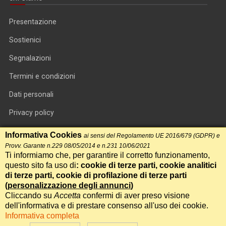
Presentazione
Sostienici
Segnalazioni
Termini e condizioni
Dati personali
Privacy policy
Informativa cookie
Informativa Cookies
ai sensi del Regolamento UE 2016/679 (GDPR) e
Provv. Garante n.229 08/05/2014 e n.231 10/06/2021
RSS feed
Ti informiamo che, per garantire il corretto funzionamento,
questo sito fa uso di
: cookie di terze parti, cookie analitici
RSS Top News
di terze parti, cookie di profilazione di terze parti
Contatti
(
personalizzazione degli annunci
)
Cliccando su
Accetta
confermi di aver preso visione
dell'informativa e di prestare consenso all'uso dei cookie.
International Communication S.r.l. • P.IVA 14478081004 • Testata
Informativa completa
giornalistica n.191, reg. Tribunale di Roma del 14/12/2017