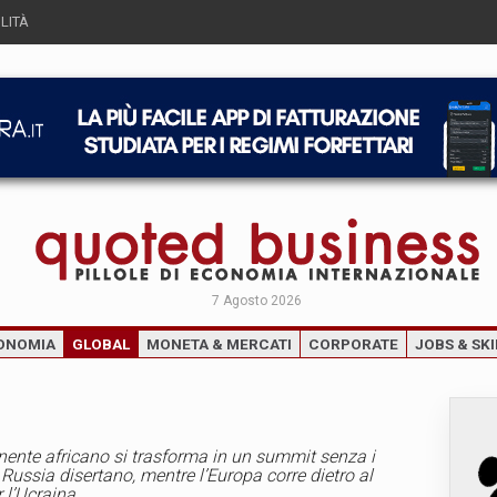
LITÀ
7 Agosto 2026
ONOMIA
GLOBAL
MONETA & MERCATI
CORPORATE
JOBS & SKI
nente africano si trasforma in un summit senza i
 Russia disertano, mentre l’Europa corre dietro al
 l’Ucraina