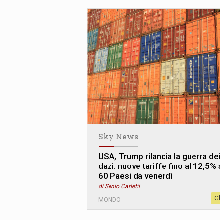
Sky News
USA, Trump rilancia la guerra de
dazi: nuove tariffe fino al 12,5% 
60 Paesi da venerdì
di Senio Carletti
G
MONDO