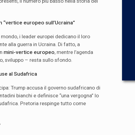
presenti, il numero più basso nella storia del
 “vertice europeo sull’Ucraina”
el mondo, i leader europei dedicano il loro
 alla guerra in Ucraina. Di fatto, a
un
mini-vertice europeo
, mentre l’agenda
, sviluppo – resta sullo sfondo.
use al Sudafrica
cipa: Trump accusa il governo sudafricano di
ntadini bianchi e definisce “una vergogna” lo
dafrica. Pretoria respinge tutto come
?