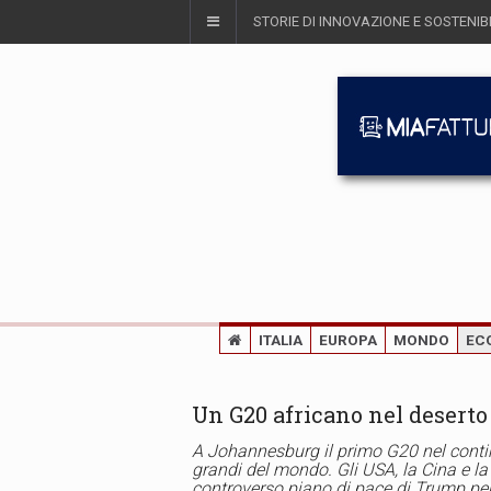
STORIE DI INNOVAZIONE E SOSTENIBI
ITALIA
EUROPA
MONDO
EC
Un G20 africano nel deserto
A Johannesburg il primo G20 nel conti
grandi del mondo. Gli USA, la Cina e la
controverso piano di pace di Trump per