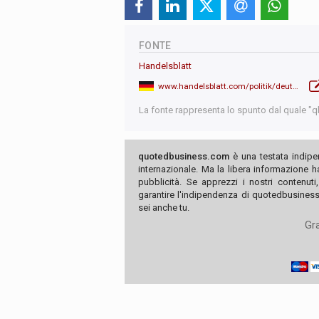
FONTE
Handelsblatt
www.handelsblatt.com/politik/deutschland/gipfeltreffen-stell-dir-vor-es-ist-g20-und-keiner-faehrt-hin/100176119.html
La fonte rappresenta lo spunto dal quale "qb"
quotedbusiness.com
è una testata indipe
internazionale. Ma la libera informazione 
pubblicità. Se apprezzi i nostri contenuti
garantire l'indipendenza di quotedbusiness.
sei anche tu.
Gra