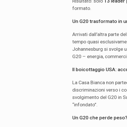
Risultato: solo
13 leader
formato.
Un G20 trasformato in un
Arrivati dall’altra parte d
tempo quasi esclusivamente
Johannesburg si svolge 
G20 – energia, commercio
Il boicottaggio USA: acc
La Casa Bianca non parte
discriminazioni verso i co
svolgimento del G20 in Su
“infondato”.
Un G20 che perde peso