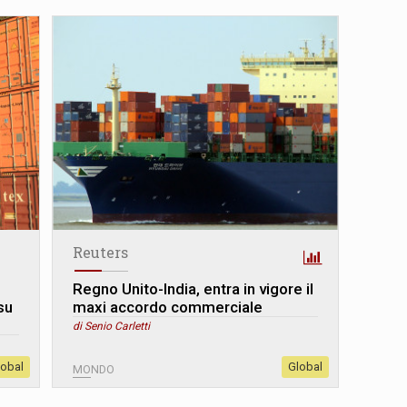
Reuters
i
Regno Unito-India, entra in vigore il
su
maxi accordo commerciale
di Senio Carletti
lobal
Global
MONDO