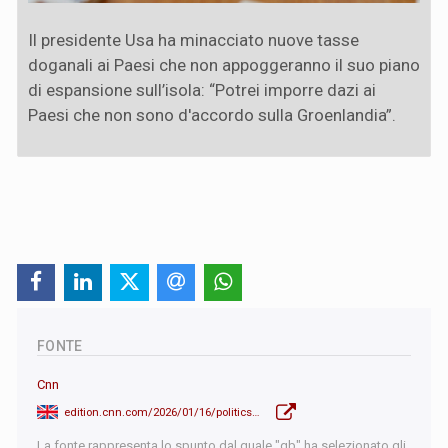
Il presidente Usa ha minacciato nuove tasse
doganali ai Paesi che non appoggeranno il suo piano
di espansione sull’isola: “Potrei imporre dazi ai
Paesi che non sono d'accordo sulla Groenlandia”.
FONTE
Cnn
edition.cnn.com/2026/01/16/politics/tariffs-trump-greenland-opposition
La fonte rappresenta lo spunto dal quale "qb" ha selezionato gli