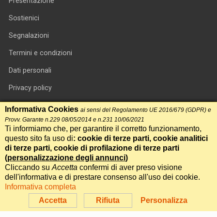
Presentazione
Sostienici
Segnalazioni
Termini e condizioni
Dati personali
Privacy policy
Informativa cookie
Informativa Cookies
ai sensi del Regolamento UE 2016/679 (GDPR) e
Provv. Garante n.229 08/05/2014 e n.231 10/06/2021
RSS feed
Ti informiamo che, per garantire il corretto funzionamento,
questo sito fa uso di
: cookie di terze parti, cookie analitici
RSS Top News
di terze parti, cookie di profilazione di terze parti
Contatti
(
personalizzazione degli annunci
)
Cliccando su
Accetta
confermi di aver preso visione
dell'informativa e di prestare consenso all'uso dei cookie.
International Communication S.r.l. • P.IVA 14478081004 • Testata
Informativa completa
giornalistica n.191, reg. Tribunale di Roma del 14/12/2017
Accetta
Rifiuta
Personalizza
Powered by
Itala