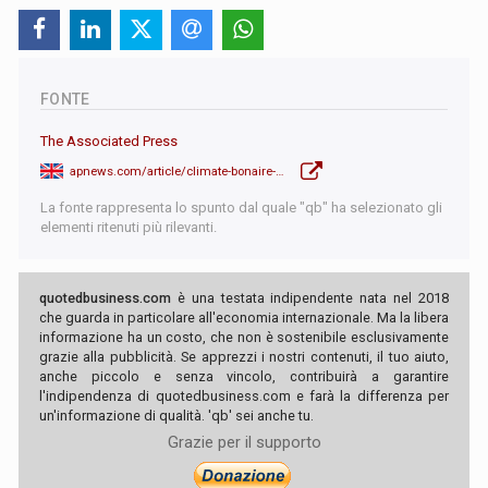
FONTE
The Associated Press
apnews.com/article/climate-bonaire-netherlands-court-greenpeace-caribbean-island-c793ba6d63dd30a6dfb9c5cfa9f8452d
La fonte rappresenta lo spunto dal quale "qb" ha selezionato gli
elementi ritenuti più rilevanti.
quotedbusiness.com
è una testata indipendente nata nel 2018
che guarda in particolare all'economia internazionale. Ma la libera
informazione ha un costo, che non è sostenibile esclusivamente
grazie alla pubblicità. Se apprezzi i nostri contenuti, il tuo aiuto,
anche piccolo e senza vincolo, contribuirà a garantire
l'indipendenza di quotedbusiness.com e farà la differenza per
un'informazione di qualità. 'qb' sei anche tu.
Grazie per il supporto