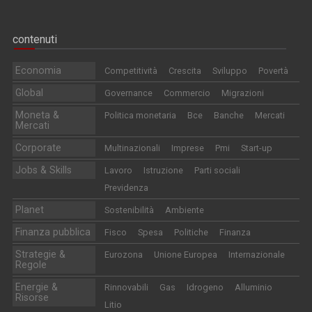
contenuti
Economia
Competitività
Crescita
Sviluppo
Povertà
Global
Governance
Commercio
Migrazioni
Moneta &
Politica monetaria
Bce
Banche
Mercati
Mercati
Corporate
Multinazionali
Imprese
Pmi
Start-up
Jobs & Skills
Lavoro
Istruzione
Parti sociali
Previdenza
Planet
Sostenibilità
Ambiente
Finanza pubblica
Fisco
Spesa
Politiche
Finanza
Strategie &
Eurozona
Unione Europea
Internazionale
Regole
Energie &
Rinnovabili
Gas
Idrogeno
Alluminio
Risorse
Litio