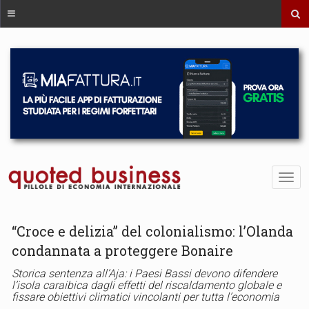
“Croce e delizia” del colonialismo: l’Olanda
condannata a proteggere Bonaire
Storica sentenza all’Aja: i Paesi Bassi devono difendere
l’isola caraibica dagli effetti del riscaldamento globale e
fissare obiettivi climatici vincolanti per tutta l’economia