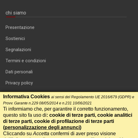
chi siamo
Presentazione
Sostienici
Segnalazioni
Termini e condizioni
Dati personali
Privacy policy
Informativa cookie
Informativa Cookies
ai sensi del Regolamento UE 2016/679 (GDPR) e
Provv. Garante n.229 08/05/2014 e n.231 10/06/2021
RSS feed
Ti informiamo che, per garantire il corretto funzionamento,
questo sito fa uso di
: cookie di terze parti, cookie analitici
RSS Top News
di terze parti, cookie di profilazione di terze parti
(
personalizzazione degli annunci
)
Contatti
Cliccando su
Accetta
confermi di aver preso visione