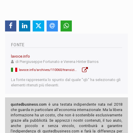
FONTE
lavoce.info
di Piergiuseppe Fortunato e Verena Hinter Barros
lavoce.info/archives/110060/transizione-verde-frenata-dalle-disuguaglianze/
La fonte rappresenta lo spunto dal quale "qb" ha selezionato gli
elementi ritenuti più rilevanti.
quotedbusiness.com
è una testata indipendente nata nel 2018
che guarda in particolare all'economia internazionale. Ma la libera
informazione ha un costo, che non è sostenibile esclusivamente
grazie alla pubblicità. Se apprezzi i nostri contenuti, il tuo aiuto,
anche piccolo e senza vincolo, contribuirà a garantire
l'indipendenza di quotedbusiness.com e farà la differenza per