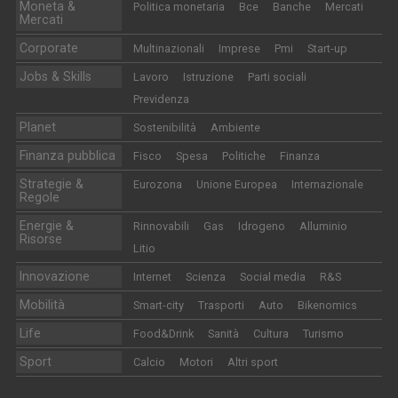
Moneta &
Politica monetaria
Bce
Banche
Mercati
Mercati
Corporate
Multinazionali
Imprese
Pmi
Start-up
Jobs & Skills
Lavoro
Istruzione
Parti sociali
Previdenza
Planet
Sostenibilità
Ambiente
Finanza pubblica
Fisco
Spesa
Politiche
Finanza
Strategie &
Eurozona
Unione Europea
Internazionale
Regole
Energie &
Rinnovabili
Gas
Idrogeno
Alluminio
Risorse
Litio
Innovazione
Internet
Scienza
Social media
R&S
Mobilità
Smart-city
Trasporti
Auto
Bikenomics
Life
Food&Drink
Sanità
Cultura
Turismo
Sport
Calcio
Motori
Altri sport