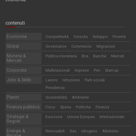
contenuti
Economia
Competitività
Crescita
Sviluppo
Povertà
Global
Governance
Commercio
Migrazioni
Moneta &
Politica monetaria
Bce
Banche
Mercati
Mercati
Corporate
Multinazionali
Imprese
Pmi
Start-up
Jobs & Skills
Lavoro
Istruzione
Parti sociali
Previdenza
Planet
Sostenibilità
Ambiente
Finanza pubblica
Fisco
Spesa
Politiche
Finanza
Strategie &
Eurozona
Unione Europea
Internazionale
Regole
Energie &
Rinnovabili
Gas
Idrogeno
Alluminio
Risorse