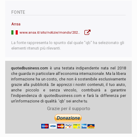
FONTE
Ansa
www.ansa.it/sito/notizie/mondo/2026/06/06/ucraina-i-volenterosi-e-zelensky-a-londra-trump-si-sfila-dal-negoziato_85af3750-6057-44ed-b920-a4389d6eb33d.html
La fonte rappresenta lo spunto dal quale "qb" ha selezionato gli
elementi ritenuti più rilevanti.
quotedbusiness.com
è una testata indipendente nata nel 2018
che guarda in particolare all'economia internazionale. Ma la libera
informazione ha un costo, che non è sostenibile esclusivamente
grazie alla pubblicità. Se apprezzi i nostri contenuti, il tuo aiuto,
anche piccolo e senza vincolo, contribuirà a garantire
l'indipendenza di quotedbusiness.com e farà la differenza per
un'informazione di qualità. 'qb' sei anche tu.
Grazie per il supporto