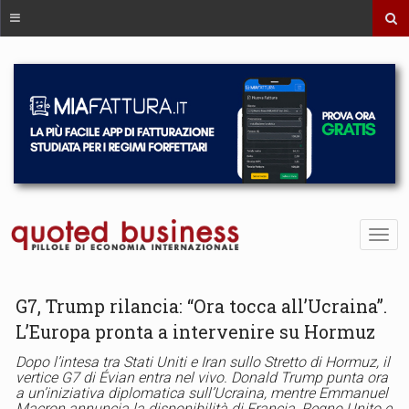
G7, Trump rilancia: “Ora tocca all’Ucraina”.
L’Europa pronta a intervenire su Hormuz
Dopo l’intesa tra Stati Uniti e Iran sullo Stretto di Hormuz, il
vertice G7 di Évian entra nel vivo. Donald Trump punta ora
a un’iniziativa diplomatica sull’Ucraina, mentre Emmanuel
Macron annuncia la disponibilità di Francia, Regno Unito e