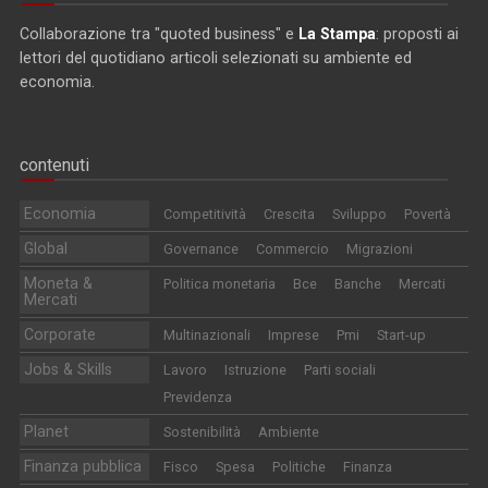
Collaborazione tra "quoted business" e
La Stampa
: proposti ai
lettori del quotidiano articoli selezionati su ambiente ed
economia.
contenuti
Economia
Competitività
Crescita
Sviluppo
Povertà
Global
Governance
Commercio
Migrazioni
Moneta &
Politica monetaria
Bce
Banche
Mercati
Mercati
Corporate
Multinazionali
Imprese
Pmi
Start-up
Jobs & Skills
Lavoro
Istruzione
Parti sociali
Previdenza
Planet
Sostenibilità
Ambiente
Finanza pubblica
Fisco
Spesa
Politiche
Finanza