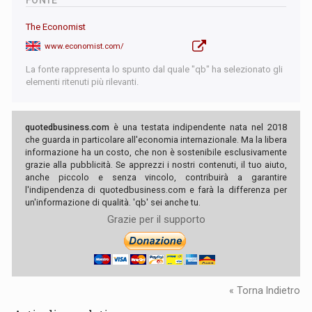
The Economist
www.economist.com/
La fonte rappresenta lo spunto dal quale "qb" ha selezionato gli
elementi ritenuti più rilevanti.
quotedbusiness.com
è una testata indipendente nata nel 2018
che guarda in particolare all'economia internazionale. Ma la libera
informazione ha un costo, che non è sostenibile esclusivamente
grazie alla pubblicità. Se apprezzi i nostri contenuti, il tuo aiuto,
anche piccolo e senza vincolo, contribuirà a garantire
l'indipendenza di quotedbusiness.com e farà la differenza per
un'informazione di qualità. 'qb' sei anche tu.
Grazie per il supporto
« Torna Indietro