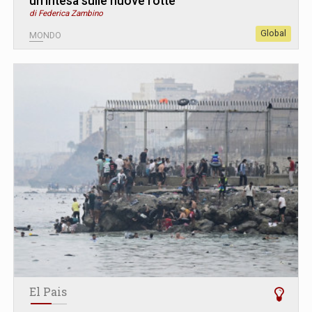
un'intesa sulle nuove rotte
di Federica Zambino
Global
MONDO
El Pais