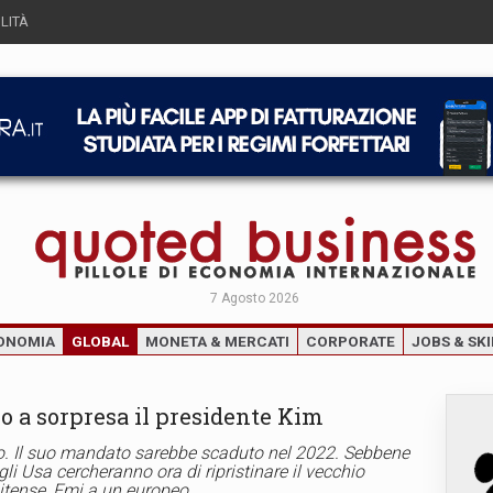
LITÀ
7 Agosto 2026
ONOMIA
GLOBAL
MONETA & MERCATI
CORPORATE
JOBS & SKI
o a sorpresa il presidente Kim
io. Il suo mandato sarebbe scaduto nel 2022. Sebbene
li Usa cercheranno ora di ripristinare il vecchio
itense, Fmi a un europeo