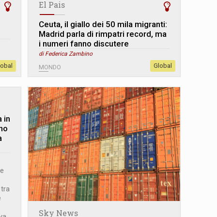
El Pais
Ceuta, il giallo dei 50 mila migranti:
Madrid parla di rimpatri record, ma
i numeri fanno discutere
di Federica Zambino
lobal
Global
MONDO
 in
ono
a
re
 tra
e
Sky News
va