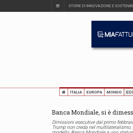
STORIE DI INNOVAZIONE E SOSTENIBI
ITALIA
EUROPA
MONDO
EC
Banca Mondiale, si è dimess
Dimissioni esecutive dal primo febbra
Trump non creda nel multilateralismo, g
modello: Banca Mondiale a uno statun