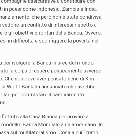
 e compagnie assicurative a contribuire con
etti in paesi come Indonesia, Zambia e India.
finanziamento, che però non è stata condivisa
i vedono un conflitto di interessi rispetto a
e gli obiettivi prioritari della Banca. Ovvero,
aesi in difficoltà e sconfiggere la povertà nel
a coinvolgere la Banca in aree del mondo
 avuto la colpa di essere politicamente avverse
p. Che non deve aver pensato bene di Kim
la World Bank ha annunciato che avrebbe
dollari per contrastare il cambiamento
nni.
iflettuto alla Casa Bianca per provare a
aro modello: Banca Mondiale a un americano. In
basa sul multilateralismo. Cosa a cui Trump