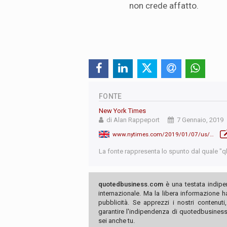
non crede affatto.
FONTE
New York Times
di Alan Rappeport
7 Gennaio, 2019
www.nytimes.com/2019/01/07/us/politics/jim-kim-world-bank-president.html
La fonte rappresenta lo spunto dal quale "qb"
quotedbusiness.com
è una testata indipe
internazionale. Ma la libera informazione 
pubblicità. Se apprezzi i nostri contenuti
garantire l'indipendenza di quotedbusiness.
sei anche tu.