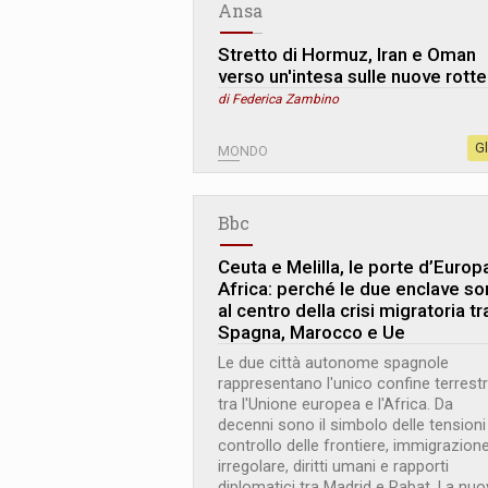
Ansa
Stretto di Hormuz, Iran e Oman
verso un'intesa sulle nuove rotte
di Federica Zambino
G
MONDO
Bbc
Ceuta e Melilla, le porte d’Europa
Africa: perché le due enclave s
al centro della crisi migratoria tr
Spagna, Marocco e Ue
Le due città autonome spagnole
rappresentano l'unico confine terrest
tra l'Unione europea e l'Africa. Da
decenni sono il simbolo delle tensioni
controllo delle frontiere, immigrazion
irregolare, diritti umani e rapporti
diplomatici tra Madrid e Rabat. La nuo