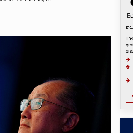
Indi
Il n
graf
di s
S