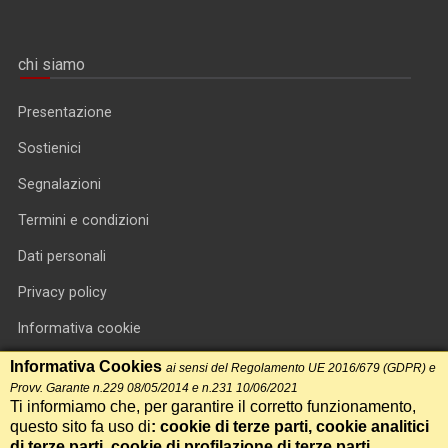
chi siamo
Presentazione
Sostienici
Segnalazioni
Termini e condizioni
Dati personali
Privacy policy
Informativa cookie
RSS feed
Informativa Cookies
ai sensi del Regolamento UE 2016/679 (GDPR) e
Provv. Garante n.229 08/05/2014 e n.231 10/06/2021
RSS Top News
Ti informiamo che, per garantire il corretto funzionamento,
questo sito fa uso di
: cookie di terze parti, cookie analitici
Contatti
di terze parti, cookie di profilazione di terze parti