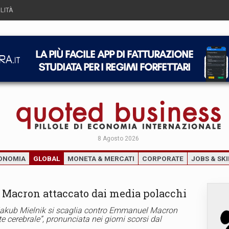
LITÀ
8 Agosto 2026
ONOMIA
GLOBAL
MONETA & MERCATI
CORPORATE
JOBS & SKI
”: Macron attaccato dai media polacchi
o Jakub Mielnik si scaglia contro Emmanuel Macron
te cerebrale”, pronunciata nei giorni scorsi dal