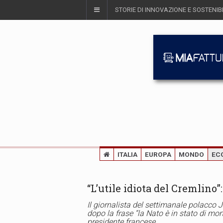
STORIE DI INNOVAZIONE E SOSTENIBI
ITALIA
EUROPA
MONDO
EC
“L’utile idiota del Cremlino
Il giornalista del settimanale polacc
dopo la frase “la Nato è in stato di mor
presidente francese