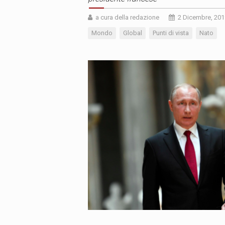
a cura della redazione
2 Dicembre, 201
Mondo
Global
Punti di vista
Nato