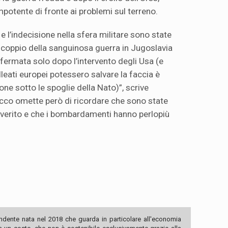
mpotente di fronte ai problemi sul terreno.
 l’indecisione nella sfera militare sono state
o scoppio della sanguinosa guerra in Jugoslavia
a fermata solo dopo l’intervento degli Usa (e
lleati europei potessero salvare la faccia è
ne sotto le spoglie della Nato)”, scrive
lacco omette però di ricordare che sono state
overito e che i bombardamenti hanno perlopiù
ndente nata nel 2018 che guarda in particolare all'economia