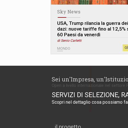
Sky News
USA, Trump rilancia la guerra de
dazi: nuove tariffe fino al 12,5% 
60 Paesi da venerdì
di Senio Carletti
G
MONDO
Sei un'Impresa, un'Istituzi
Operi a livello internazionale nel settore 
SERVIZI DI SELEZIONE, R
Scopri nel dettaglio cosa possiamo far
il progetto