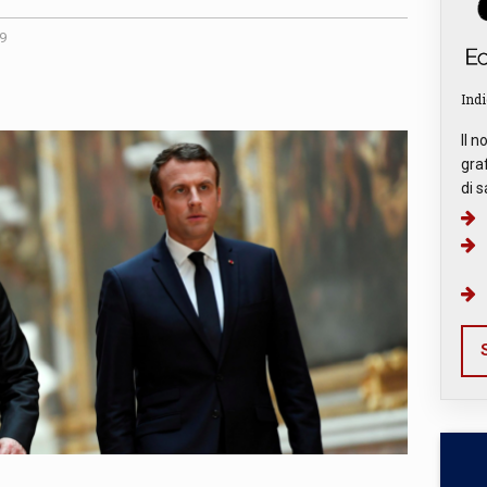
9
Indi
Il n
graf
di s
S