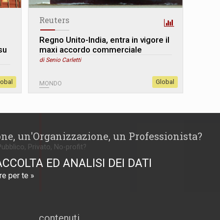
Reuters
i
Regno Unito-India, entra in vigore il
su
maxi accordo commerciale
di Senio Carletti
lobal
Global
MONDO
one, un'Organizzazione, un Professionista?
Pubblico, Privato, No-profit?
ACCOLTA ED ANALISI DEI DATI
e per te »
contenuti