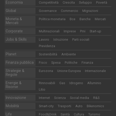
Economia
Competitività
Crescita
Sviluppo
Povertà
Global
Governance
Commercio
Migrazioni
Moneta &
Politica monetaria
Bce
Banche
Mercati
Mercati
Corporate
Multinazionali
Imprese
Pmi
Start-up
Jobs & Skills
Lavoro
Istruzione
Parti sociali
Previdenza
Planet
Sostenibilità
Ambiente
Finanza pubblica
Fisco
Spesa
Politiche
Finanza
Strategie &
Eurozona
Unione Europea
Internazionale
Regole
Energie &
Rinnovabili
Gas
Idrogeno
Alluminio
Risorse
Litio
Innovazione
Internet
Scienza
Social media
R&S
Mobilità
Smart-city
Trasporti
Auto
Bikenomics
Life
Food&Drink
Sanità
Cultura
Turismo