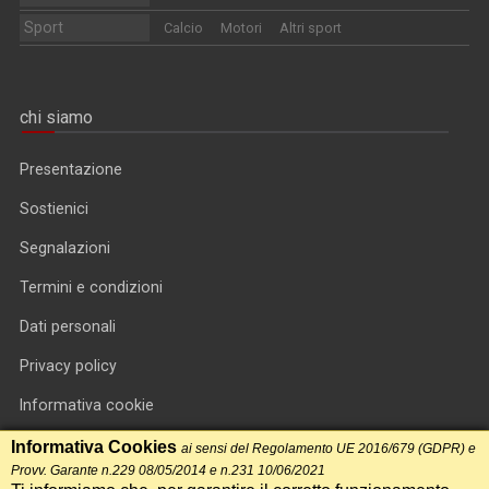
Sport
Calcio
Motori
Altri sport
chi siamo
Presentazione
Sostienici
Segnalazioni
Termini e condizioni
Dati personali
Privacy policy
Informativa cookie
RSS feed
Informativa Cookies
ai sensi del Regolamento UE 2016/679 (GDPR) e
Provv. Garante n.229 08/05/2014 e n.231 10/06/2021
RSS Top News