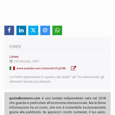
FONTE
Limes
20 Gennaio, 2021
www.youtube.com/channel/UCgG9BnqkGnU-ouYa5eAOdEw
La fonte rappresenta lo spunto dal quale "qb" ha selezionato gli
elementi ritenuti più rilevanti.
quotedbusiness.com
è una testata indipendente nata nel 2018
che guarda in particolare all'economia internazionale. Ma la libera
informazione ha un costo, che non è sostenibile esclusivamente
grazie alla pubblicità. Se apprezzi i nostri contenuti, il tuo aiuto,