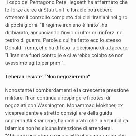
Il capo del Pentagono Pete Hegseth ha affermato che
le forze aeree di Stati Uniti e Israele potrebbero
ottenere il controllo completo dei cieli iraniani nel giro
di pochi giorni. “Il regime iraniano è finito”, ha
dichiarato, annunciando l’invio di ulteriori rinforzi nel
teatro di guerra. Parole a cui ha fatto eco lo stesso
Donald Trump, che ha difeso la decisione di attaccare:
“L’Iran era fuori controllo e ci avrebbe colpito se non
avessimo agito per primi”.
Teheran resiste: “Non negozieremo”
Nonostante i bombardamenti e la crescente pressione
militare, l’Iran continua a respingere l’ipotesi di
negoziati con Washington. Mohammad Mokhber, ex
vicepresidente e stretto consigliere della guida
suprema Ali Khamenei, ha dichiarato che la Repubblica
islamica non ha alcuna intenzione di arrendersi.
“Abbiamo una storia e una civiltà che dimostrano che