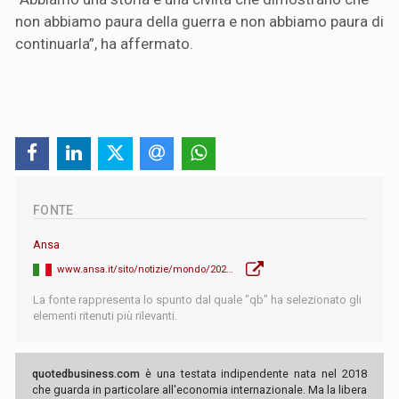
non abbiamo paura della guerra e non abbiamo paura di
continuarla”, ha affermato.
FONTE
Ansa
www.ansa.it/sito/notizie/mondo/2026/03/04/la-guerra-si-allarga-missile-verso-la-turchia.-milizie-curde-entrano-in-iran_b288d1fa-8727-498a-afb5-37a57fdc87f0.html
La fonte rappresenta lo spunto dal quale "qb" ha selezionato gli
elementi ritenuti più rilevanti.
quotedbusiness.com
è una testata indipendente nata nel 2018
che guarda in particolare all'economia internazionale. Ma la libera