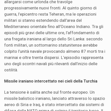
allargarsi come un’onda che travolge
progressivamente nuovi fronti. Al quinto giorno di
guerra, l’epicentro resta Teheran, ma le operazioni
militari si stanno estendendo dall’area del
Mediterraneo orientale fino all’Oceano Indiano. Tra gli
episodi più gravi delle ultime ore, l’affondamento di
una fregata iraniana al largo dello Sri Lanka: secondo
fonti militari, un sottomarino statunitense avrebbe
colpito l’unità navale provocando almeno 87 morti tra i
marinai e oltre trenta dispersi. L’episodio rappresenta
uno degli scontri navali più rilevanti dall’inizio delle
ostilità.
Missile iraniano intercettato nei cieli della Turchia
La tensione è salita anche sul fronte europeo. Un
missile balistico iraniano, lanciato attraverso lo spazio
aereo di Siria e Iraq, è stato intercettato dai sistemi di
difesa della NATO prima di colpire il territorio turco. Il