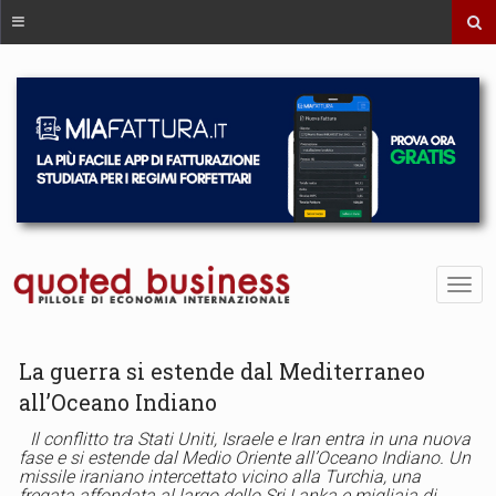
La guerra si estende dal Mediterraneo
all’Oceano Indiano
Il conflitto tra Stati Uniti, Israele e Iran entra in una nuova
fase e si estende dal Medio Oriente all’Oceano Indiano. Un
missile iraniano intercettato vicino alla Turchia, una
fregata affondata al largo dello Sri Lanka e migliaia di