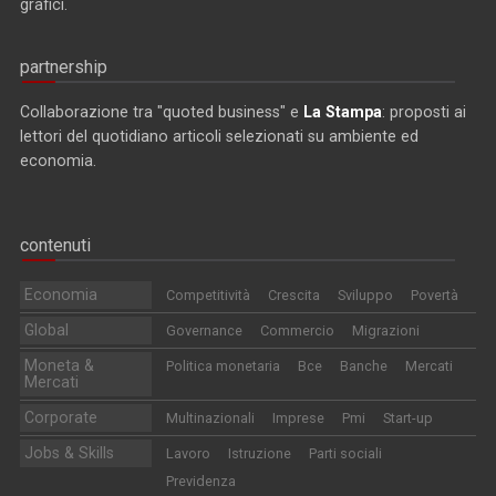
grafici.
partnership
Collaborazione tra "quoted business" e
La Stampa
: proposti ai
lettori del quotidiano articoli selezionati su ambiente ed
economia.
contenuti
Economia
Competitività
Crescita
Sviluppo
Povertà
Global
Governance
Commercio
Migrazioni
Moneta &
Politica monetaria
Bce
Banche
Mercati
Mercati
Corporate
Multinazionali
Imprese
Pmi
Start-up
Jobs & Skills
Lavoro
Istruzione
Parti sociali
Previdenza