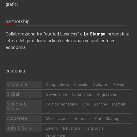
grafici.
partnership
Collaborazione tra "quoted business" e
La Stampa
: proposti ai
lettori del quotidiano articoli selezionati su ambiente ed
economia.
contenuti
Economia
Competitività
Crescita
Sviluppo
Povertà
Global
Governance
Commercio
Migrazioni
Moneta &
Politica monetaria
Bce
Banche
Mercati
Mercati
Corporate
Multinazionali
Imprese
Pmi
Start-up
Jobs & Skills
Lavoro
Istruzione
Parti sociali
Previdenza