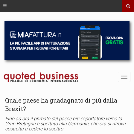
Quale paese ha guadagnato di più dalla
Brexit?
Fino ad ora il primato del paese più esportatore verso la
Gran Bretagna è spettato alla Germania, che ora si ritrova
costretta a cedere lo scettro