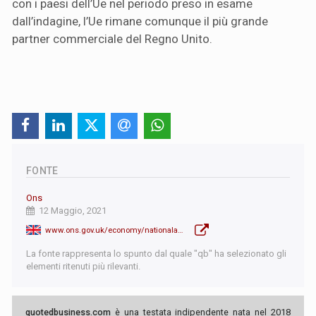
con i paesi dell’Ue nel periodo preso in esame
dall’indagine, l’Ue rimane comunque il più grande
partner commerciale del Regno Unito.
FONTE
Ons
12 Maggio, 2021
www.ons.gov.uk/economy/nationalaccounts/balanceofpayments/bulletins/uktrade/march2021
La fonte rappresenta lo spunto dal quale "qb" ha selezionato gli
elementi ritenuti più rilevanti.
quotedbusiness.com
è una testata indipendente nata nel 2018