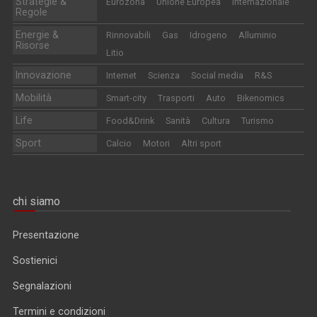
Strategie &
Eurozona
Unione Europea
Internazionale
Regole
Energie &
Rinnovabili
Gas
Idrogeno
Alluminio
Risorse
Litio
Innovazione
Internet
Scienza
Social media
R&S
Mobilità
Smart-city
Trasporti
Auto
Bikenomics
Life
Food&Drink
Sanità
Cultura
Turismo
Sport
Calcio
Motori
Altri sport
chi siamo
Presentazione
Sostienici
Segnalazioni
Termini e condizioni