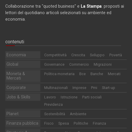
Collaborazione tra "quoted business" e
La Stampa
: proposti ai
lettori del quotidiano articoli selezionati su ambiente ed
economia.
contenuti
Economia
Competitività
Crescita
Sviluppo
Povertà
Global
Governance
Commercio
Migrazioni
Moneta &
Politica monetaria
Bce
Banche
Mercati
Mercati
Corporate
Multinazionali
Imprese
Pmi
Start-up
Jobs & Skills
Lavoro
Istruzione
Parti sociali
Previdenza
Planet
Sostenibilità
Ambiente
Finanza pubblica
Fisco
Spesa
Politiche
Finanza