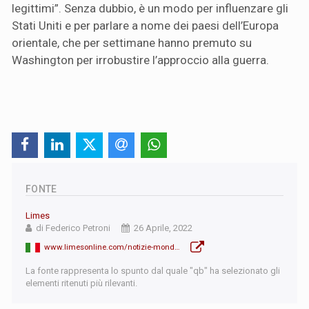
legittimi”. Senza dubbio, è un modo per influenzare gli
Stati Uniti e per parlare a nome dei paesi dell’Europa
orientale, che per settimane hanno premuto su
Washington per irrobustire l’approccio alla guerra.
FONTE
Limes
di Federico Petroni
26 Aprile, 2022
www.limesonline.com/notizie-mondo-oggi-26-aprile-usa-ucraina-cambio-tattica-austin-kiev-armi-transnistria-esplosioni-polonia-gas/127621
La fonte rappresenta lo spunto dal quale "qb" ha selezionato gli
elementi ritenuti più rilevanti.