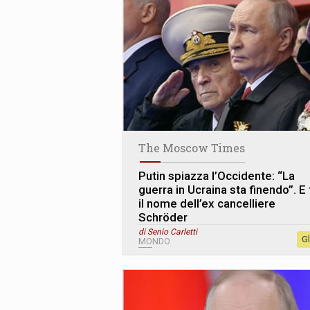
The Moscow Times
Putin spiazza l’Occidente: “La
guerra in Ucraina sta finendo”. E 
il nome dell’ex cancelliere
Schröder
di Senio Carletti
G
MONDO