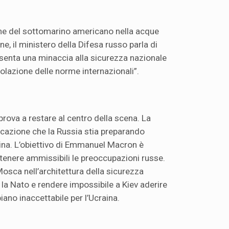
ione del sottomarino americano nella acque
one, il ministero della Difesa russo parla di
senta una minaccia alla sicurezza nazionale
violazione delle norme internazionali”.
 prova a restare al centro della scena. La
icazione che la Russia stia preparando
aina. L’obiettivo di Emmanuel Macron è
ritenere ammissibili le preoccupazioni russe.
osca nell’architettura della sicurezza
a Nato e rendere impossibile a Kiev aderire
piano inaccettabile per l’Ucraina.