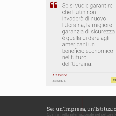
Se si vuole garantire
che Putin non
invaderà di nuovo
l’Ucraina, la migliore
garanzia di sicurezza
è quella di dare agli
americani un
beneficio economico
nel futuro
dell’Ucraina.
J.D. Vance
G
UCRAINA
Sei un'Impresa, un'Istituzi
Operi a livello internazionale nel settore 