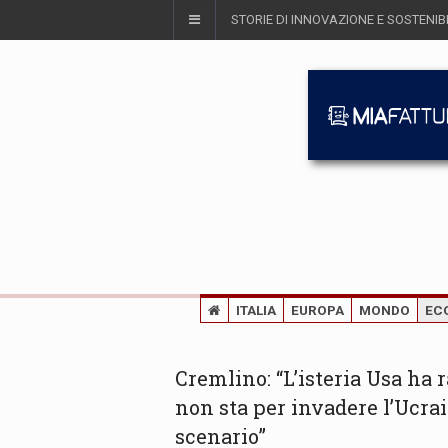
STORIE DI INNOVAZIONE E SOSTENIBI
ITALIA
EUROPA
MONDO
EC
Cremlino: “L’isteria Usa ha
non sta per invadere l’Ucra
scenario”