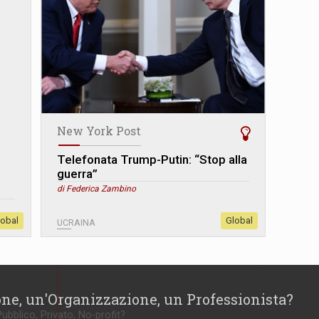
New York Post
Telefonata Trump-Putin: “Stop alla
guerra”
di Federica Zambino
lobal
Global
UCRAINA
one, un'Organizzazione, un Professionista?
Pubblico, Privato, No-profit?