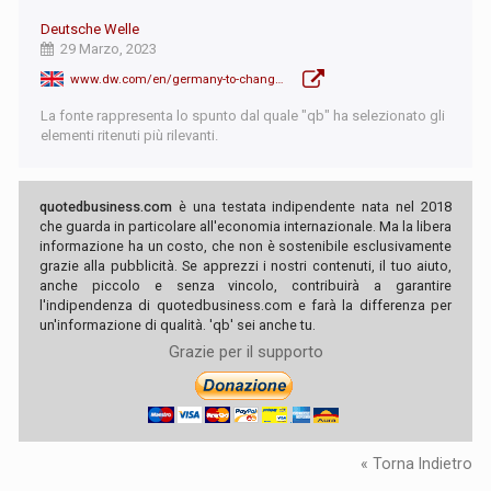
Deutsche Welle
29 Marzo, 2023
www.dw.com/en/germany-to-change-immigration-laws-in-attempt-to-attract-skilled-labor/a-65169420
La fonte rappresenta lo spunto dal quale "qb" ha selezionato gli
elementi ritenuti più rilevanti.
quotedbusiness.com
è una testata indipendente nata nel 2018
che guarda in particolare all'economia internazionale. Ma la libera
informazione ha un costo, che non è sostenibile esclusivamente
grazie alla pubblicità. Se apprezzi i nostri contenuti, il tuo aiuto,
anche piccolo e senza vincolo, contribuirà a garantire
l'indipendenza di quotedbusiness.com e farà la differenza per
un'informazione di qualità. 'qb' sei anche tu.
Grazie per il supporto
« Torna Indietro