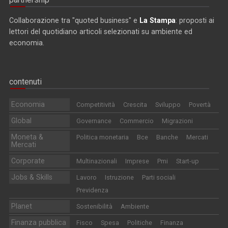
Collaborazione tra "quoted business" e
La Stampa
: proposti ai
lettori del quotidiano articoli selezionati su ambiente ed
economia.
contenuti
Economia
Competitività
Crescita
Sviluppo
Povertà
Global
Governance
Commercio
Migrazioni
Moneta &
Politica monetaria
Bce
Banche
Mercati
Mercati
Corporate
Multinazionali
Imprese
Pmi
Start-up
Jobs & Skills
Lavoro
Istruzione
Parti sociali
Previdenza
Planet
Sostenibilità
Ambiente
Finanza pubblica
Fisco
Spesa
Politiche
Finanza