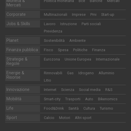
Moneta &
Politica monetaria
Bce
Banche
Mercati
Mercati
Corporate
Multinazionali
Imprese
Pmi
Start-up
Jobs & Skills
Lavoro
Istruzione
Parti sociali
Previdenza
Planet
Sostenibilità
Ambiente
Finanza pubblica
Fisco
Spesa
Politiche
Finanza
Strategie &
Eurozona
Unione Europea
Internazionale
Regole
Energie &
Rinnovabili
Gas
Idrogeno
Alluminio
Risorse
Litio
Innovazione
Internet
Scienza
Social media
R&S
Mobilità
Smart-city
Trasporti
Auto
Bikenomics
Life
Food&Drink
Sanità
Cultura
Turismo
Sport
Calcio
Motori
Altri sport