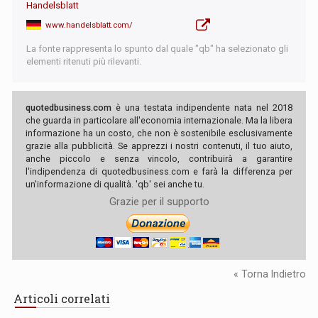
Handelsblatt
www.handelsblatt.com/
La fonte rappresenta lo spunto dal quale "qb" ha selezionato gli
elementi ritenuti più rilevanti.
quotedbusiness.com
è una testata indipendente nata nel 2018
che guarda in particolare all'economia internazionale. Ma la libera
informazione ha un costo, che non è sostenibile esclusivamente
grazie alla pubblicità. Se apprezzi i nostri contenuti, il tuo aiuto,
anche piccolo e senza vincolo, contribuirà a garantire
l'indipendenza di quotedbusiness.com e farà la differenza per
un'informazione di qualità. 'qb' sei anche tu.
Grazie per il supporto
« Torna Indietro
Articoli correlati