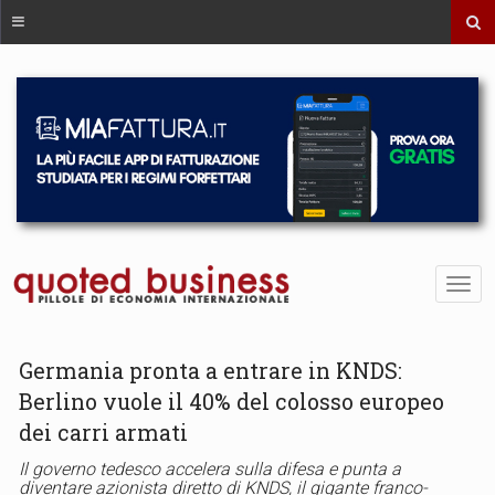
Germania pronta a entrare in KNDS:
Berlino vuole il 40% del colosso europeo
dei carri armati
Il governo tedesco accelera sulla difesa e punta a
diventare azionista diretto di KNDS, il gigante franco-