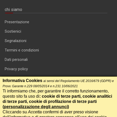
chi siamo
Presentazione
Sostienici
Segnalazioni
Termini e condizioni
Dati personali
Privacy policy
Informativa cookie
Informativa Cookies
ai sensi del Regolamento UE 2016/679 (GDPR) e
Provv. Garante n.229 08/05/2014 e n.231 10/06/2021
RSS feed
Ti informiamo che, per garantire il corretto funzionamento,
questo sito fa uso di
: cookie di terze parti, cookie analitici
RSS Top News
di terze parti, cookie di profilazione di terze parti
Contatti
(
personalizzazione degli annunci
)
Cliccando su
Accetta
confermi di aver preso visione