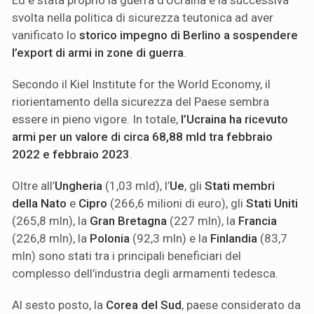
Ed è stata proprio la guerra d’Ucraina e la successiva
svolta nella politica di sicurezza teutonica ad aver
vanificato lo
storico impegno di Berlino a sospendere
l’export di armi in zone di guerra
.
Secondo il Kiel Institute for the World Economy, il
riorientamento della sicurezza del Paese sembra
essere in pieno vigore. In totale,
l’Ucraina ha ricevuto
armi per un valore di circa 68,88 mld tra febbraio
2022 e febbraio 2023
.
Oltre all’
Ungheria
(1,03 mld), l’
Ue
, gli
Stati membri
della Nato
e
Cipro
(266,6 milioni di euro), gli
Stati Uniti
(265,8 mln), la
Gran Bretagna
(227 mln), la
Francia
(226,8 mln), la
Polonia
(92,3 mln) e la
Finlandia
(83,7
mln) sono stati tra i principali beneficiari del
complesso dell’industria degli armamenti tedesca.
Al sesto posto, la
Corea del Sud
, paese considerato da