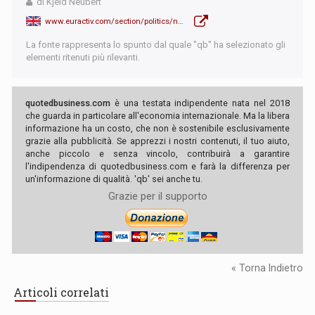
di Kjeld Neubert
www.euractiv.com/section/politics/news/most-german-weapons-exports-sent-to-ukraine-in-2023/
La fonte rappresenta lo spunto dal quale "qb" ha selezionato gli
elementi ritenuti più rilevanti.
quotedbusiness.com
è una testata indipendente nata nel 2018
che guarda in particolare all'economia internazionale. Ma la libera
informazione ha un costo, che non è sostenibile esclusivamente
grazie alla pubblicità. Se apprezzi i nostri contenuti, il tuo aiuto,
anche piccolo e senza vincolo, contribuirà a garantire
l'indipendenza di quotedbusiness.com e farà la differenza per
un'informazione di qualità. 'qb' sei anche tu.
Grazie per il supporto
« Torna Indietro
Articoli correlati