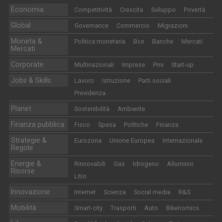
Economia
Competitività
Crescita
Sviluppo
Povertà
Global
Governance
Commercio
Migrazioni
Moneta &
Politica monetaria
Bce
Banche
Mercati
Mercati
Corporate
Multinazionali
Imprese
Pmi
Start-up
Jobs & Skills
Lavoro
Istruzione
Parti sociali
Previdenza
Planet
Sostenibilità
Ambiente
Finanza pubblica
Fisco
Spesa
Politiche
Finanza
Strategie &
Eurozona
Unione Europea
Internazionale
Regole
Energie &
Rinnovabili
Gas
Idrogeno
Alluminio
Risorse
Litio
Innovazione
Internet
Scienza
Social media
R&S
Mobilità
Smart-city
Trasporti
Auto
Bikenomics