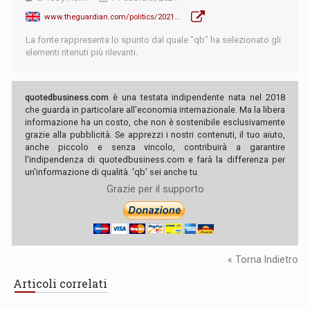
www.theguardian.com/politics/2021/feb/06/fury-at-gove-as-exports-to-eu-slashed-by-68-since-brexit
La fonte rappresenta lo spunto dal quale "qb" ha selezionato gli
elementi ritenuti più rilevanti.
quotedbusiness.com
è una testata indipendente nata nel 2018
che guarda in particolare all'economia internazionale. Ma la libera
informazione ha un costo, che non è sostenibile esclusivamente
grazie alla pubblicità. Se apprezzi i nostri contenuti, il tuo aiuto,
anche piccolo e senza vincolo, contribuirà a garantire
l'indipendenza di quotedbusiness.com e farà la differenza per
un'informazione di qualità. 'qb' sei anche tu.
Grazie per il supporto
« Torna Indietro
Articoli correlati