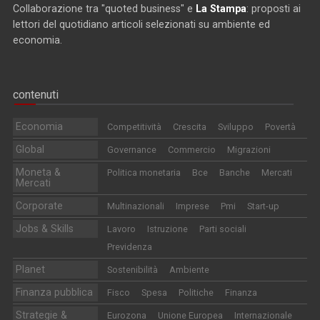
Collaborazione tra "quoted business" e
La Stampa
: proposti ai
lettori del quotidiano articoli selezionati su ambiente ed
economia.
contenuti
Economia
Competitività
Crescita
Sviluppo
Povertà
Global
Governance
Commercio
Migrazioni
Moneta &
Politica monetaria
Bce
Banche
Mercati
Mercati
Corporate
Multinazionali
Imprese
Pmi
Start-up
Jobs & Skills
Lavoro
Istruzione
Parti sociali
Previdenza
Planet
Sostenibilità
Ambiente
Finanza pubblica
Fisco
Spesa
Politiche
Finanza
Strategie &
Eurozona
Unione Europea
Internazionale