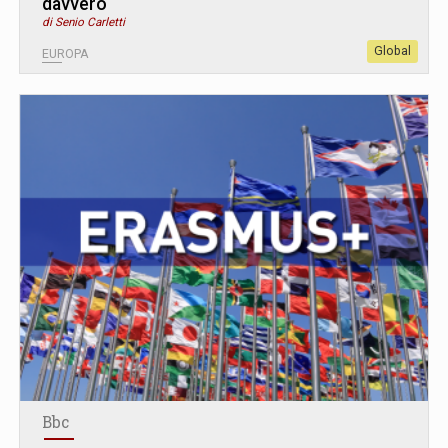
davvero
di Senio Carletti
Global
EUROPA
Bbc