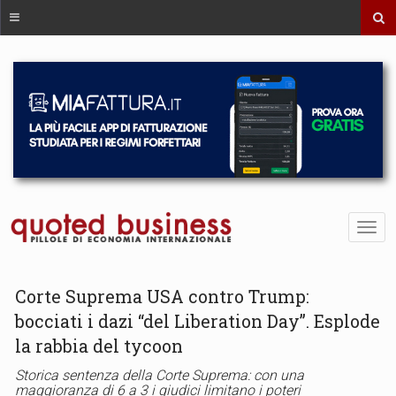
Corte Suprema USA contro Trump:
bocciati i dazi “del Liberation Day”. Esplode
la rabbia del tycoon
Storica sentenza della Corte Suprema: con una
maggioranza di 6 a 3 i giudici limitano i poteri