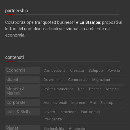
partnership
Collaborazione tra "quoted business" e
La Stampa
: proposti ai
lettori del quotidiano articoli selezionati su ambiente ed
economia.
contenuti
Economia
Competitività
Crescita
Sviluppo
Povertà
Global
Governance
Commercio
Migrazioni
Moneta &
Politica monetaria
Bce
Banche
Mercati
Mercati
Corporate
Multinazionali
Imprese
Pmi
Start-up
Jobs & Skills
Lavoro
Istruzione
Parti sociali
Previdenza
Planet
Sostenibilità
Ambiente