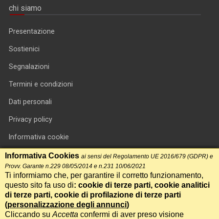
chi siamo
Presentazione
Sostienici
Segnalazioni
Termini e condizioni
Dati personali
Privacy policy
Informativa cookie
RSS feed
Informativa Cookies
ai sensi del Regolamento UE 2016/679 (GDPR) e
Provv. Garante n.229 08/05/2014 e n.231 10/06/2021
RSS Top News
Ti informiamo che, per garantire il corretto funzionamento,
questo sito fa uso di
: cookie di terze parti, cookie analitici
Contatti
di terze parti, cookie di profilazione di terze parti
(
personalizzazione degli annunci
)
Cliccando su
Accetta
confermi di aver preso visione
International Communication S.r.l. • P.IVA 14478081004 • Testata