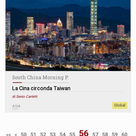
South China Morning P.
La Cina circonda Taiwan
di Senio Carletti
Global
ASIA
56
««
«
50
51
52
53
54
55
57
58
59
60