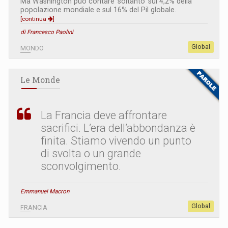
Ma Washington può contare ‘soltanto’ sul 4,2% della
popolazione mondiale e sul 16% del Pil globale.
[continua
]
di Francesco Paolini
Global
MONDO
Le Monde
La Francia deve affrontare
sacrifici. L’era dell’abbondanza è
finita. Stiamo vivendo un punto
di svolta o un grande
sconvolgimento.
Emmanuel Macron
Global
FRANCIA