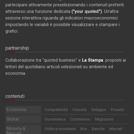
partecipare attivamente preselezionando i contenuti preferiti
attraverso una funzione dedicata
("your quoted")
. Un'altra
sezione interattiva riguarda gli indicatori macroeconomici:
impostando le variabili è possibile visualizzare e stampare i
grafici.
partnership
Collaborazione tra "quoted business" e
La Stampa
: proposti ai
lettori del quotidiano articoli selezionati su ambiente ed
economia.
contenuti
Economia
Competitività
Crescita
Sviluppo
Povertà
Global
Governance
Commercio
Migrazioni
Moneta &
Politica monetaria
Bce
Banche
Mercati
Mercati