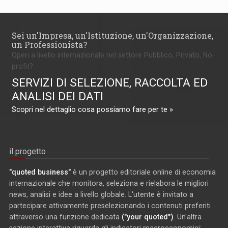
Sei un'Impresa, un'Istituzione, un'Organizzazione,
un Professionista?
Operi a livello internazionale nel settore Pubblico, Privato, No-
profit?
SERVIZI DI SELEZIONE, RACCOLTA ED
ANALISI DEI DATI
Scopri nel dettaglio cosa possiamo fare per te »
il progetto
"quoted business"
è un progetto editoriale online di economia
internazionale che monitora, seleziona e rielabora le migliori
news, analisi e idee a livello globale. L'utente è invitato a
partecipare attivamente preselezionando i contenuti preferiti
attraverso una funzione dedicata
("your quoted")
. Un'altra
sezione interattiva riguarda gli indicatori macroeconomici: