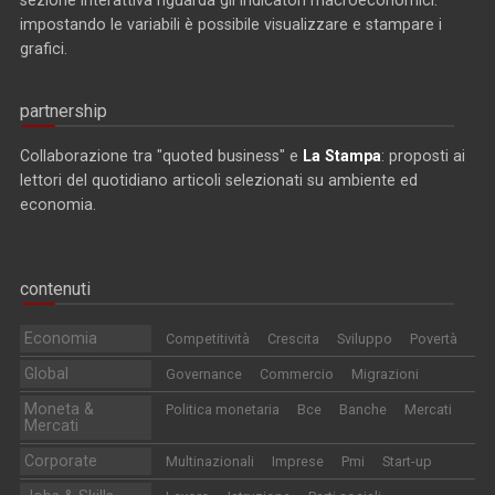
impostando le variabili è possibile visualizzare e stampare i
grafici.
partnership
Collaborazione tra "quoted business" e
La Stampa
: proposti ai
lettori del quotidiano articoli selezionati su ambiente ed
economia.
contenuti
Economia
Competitività
Crescita
Sviluppo
Povertà
Global
Governance
Commercio
Migrazioni
Moneta &
Politica monetaria
Bce
Banche
Mercati
Mercati
Corporate
Multinazionali
Imprese
Pmi
Start-up