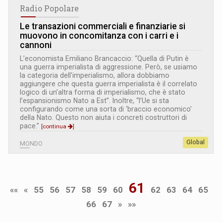
Radio Popolare
Le transazioni commerciali e finanziarie si
muovono in concomitanza con i carri e i
cannoni
L’economista Emiliano Brancaccio: “Quella di Putin è
una guerra imperialista di aggressione. Però, se usiamo
la categoria dell’imperialismo, allora dobbiamo
aggiungere che questa guerra imperialista è il correlato
logico di un’altra forma di imperialismo, che è stato
l’espansionismo Nato a Est”. Inoltre, “l’Ue si sta
configurando come una sorta di ‘braccio economico’
della Nato. Questo non aiuta i concreti costruttori di
pace.”
[continua
]
Global
MONDO
61
««
«
55
56
57
58
59
60
62
63
64
65
66
67
»
»»