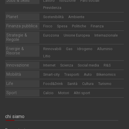
Jobs & Skills
Lavoro
Istruzione
Parti sociali
Previdenza
Planet
Sostenibilità
Ambiente
Finanza pubblica
Fisco
Spesa
Politiche
Finanza
Strategie &
Eurozona
Unione Europea
Internazionale
Regole
Energie &
Rinnovabili
Gas
Idrogeno
Alluminio
Risorse
Litio
Innovazione
Internet
Scienza
Social media
R&S
Mobilità
Smart-city
Trasporti
Auto
Bikenomics
Life
Food&Drink
Sanità
Cultura
Turismo
Sport
Calcio
Motori
Altri sport
chi siamo