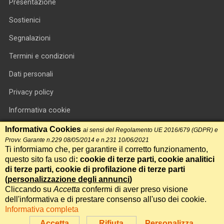
Presentazione
Sostienici
Segnalazioni
Termini e condizioni
Dati personali
Privacy policy
Informativa cookie
RSS feed
Informativa Cookies
ai sensi del Regolamento UE 2016/679 (GDPR) e
Provv. Garante n.229 08/05/2014 e n.231 10/06/2021
RSS Top News
Ti informiamo che, per garantire il corretto funzionamento,
questo sito fa uso di
: cookie di terze parti, cookie analitici
Contatti
di terze parti, cookie di profilazione di terze parti
(
personalizzazione degli annunci
)
Cliccando su
Accetta
confermi di aver preso visione
International Communication S.r.l. • P.IVA 14478081004 • Testata
dell'informativa e di prestare consenso all'uso dei cookie.
giornalistica n.191, reg. Tribunale di Roma del 14/12/2017
Informativa completa
Powered by
Itala
Accetta
Rifiuta
Personalizza