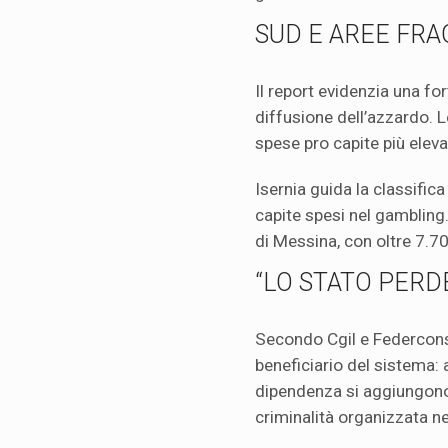
SUD E AREE FRAG
Il report evidenzia una f
diffusione dell’azzardo. Le
spese pro capite più eleva
Isernia guida la classific
capite spesi nel gambling. 
di Messina, con oltre 7.70
“LO STATO PERD
Secondo Cgil e Federconsu
beneficiario del sistema: a
dipendenza si aggiungono i 
criminalità organizzata ne