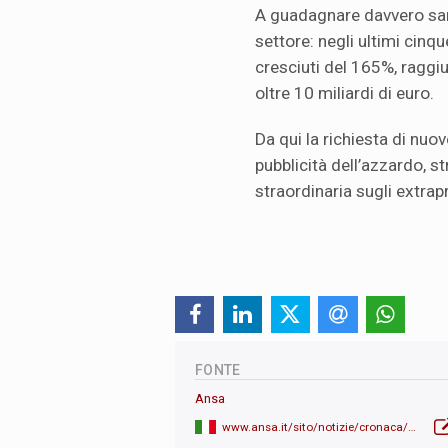
A guadagnare davvero sar
settore: negli ultimi cinqu
cresciuti del 165%, raggi
oltre 10 miliardi di euro.
Da qui la richiesta di nuove
pubblicità dell’azzardo, s
straordinaria sugli extrapr
FONTE
Ansa
www.ansa.it/sito/notizie/cronaca/2026/05/27/cgil-e-federconsumatori-gli-italiani-perdono-22-miliardi-al-gioco-dazzardo_79337ab4-93de-41f8-8e3e-4ad0c6ba918a.html