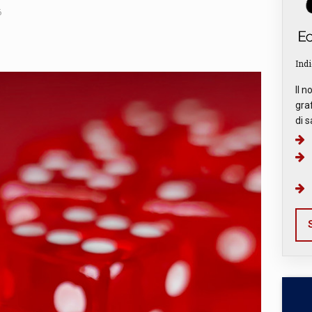
6
Indi
Il n
graf
di s
S