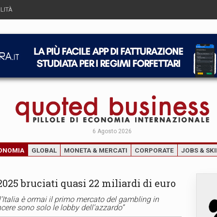
LITÀ
6 Agosto 2026
ONOMIA
GLOBAL
MONETA & MERCATI
CORPORATE
JOBS & SKI
2025 bruciati quasi 22 miliardi di euro
: l’Italia è ormai il primo mercato del gambling in
cere sono solo le lobby dell’azzardo”