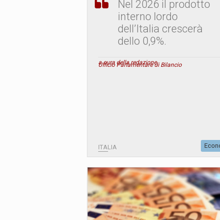
Nel 2026 il prodotto
interno lordo
dell’Italia crescerà
dello 0,9%.
a cura della redazione
Ufficio Parlamentare di Bilancio
Econ
ITALIA