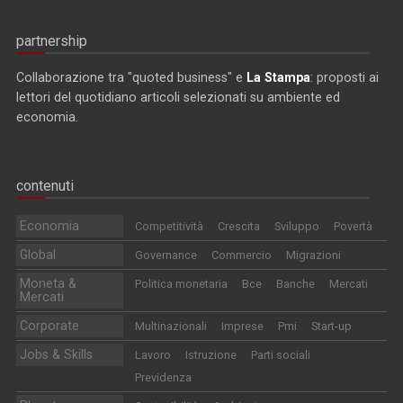
partnership
Collaborazione tra "quoted business" e
La Stampa
: proposti ai
lettori del quotidiano articoli selezionati su ambiente ed
economia.
contenuti
Economia
Competitività
Crescita
Sviluppo
Povertà
Global
Governance
Commercio
Migrazioni
Moneta &
Politica monetaria
Bce
Banche
Mercati
Mercati
Corporate
Multinazionali
Imprese
Pmi
Start-up
Jobs & Skills
Lavoro
Istruzione
Parti sociali
Previdenza