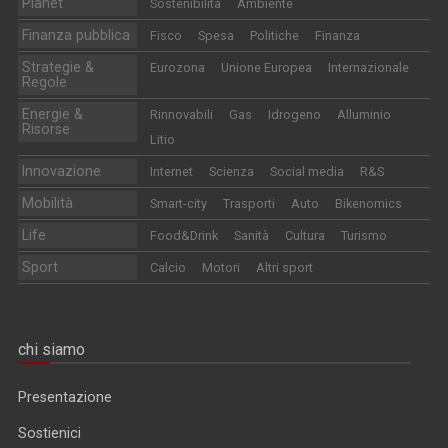
Planet
Sostenibilità
Ambiente
Finanza pubblica
Fisco
Spesa
Politiche
Finanza
Strategie &
Eurozona
Unione Europea
Internazionale
Regole
Energie &
Rinnovabili
Gas
Idrogeno
Alluminio
Risorse
Litio
Innovazione
Internet
Scienza
Social media
R&S
Mobilità
Smart-city
Trasporti
Auto
Bikenomics
Life
Food&Drink
Sanità
Cultura
Turismo
Sport
Calcio
Motori
Altri sport
chi siamo
Presentazione
Sostienici