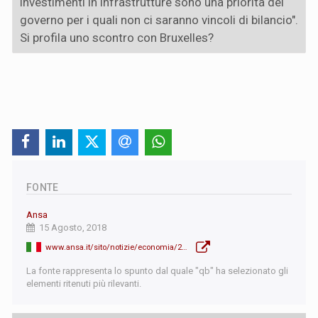
investimenti in infrastrutture sono una priorità del
governo per i quali non ci saranno vincoli di bilancio".
Si profila uno scontro con Bruxelles?
FONTE
Ansa
15 Agosto, 2018
www.ansa.it/sito/notizie/economia/2018/08/15/tria-ora-un-grande-piano-di-investimenti-le-risorse-ci-sono_ab6fc62b-2f70-40ba-a641-9f2f73dc9eed.html
La fonte rappresenta lo spunto dal quale "qb" ha selezionato gli
elementi ritenuti più rilevanti.