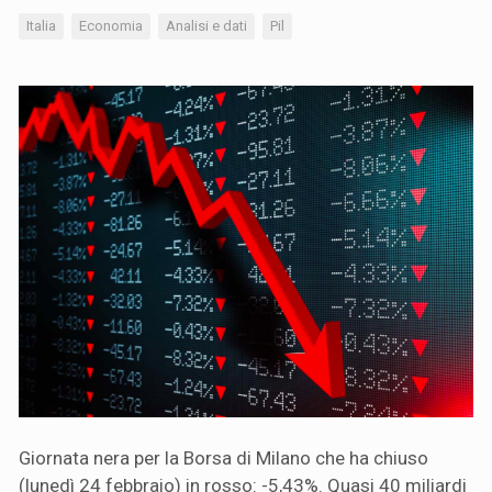
Italia
Economia
Analisi e dati
Pil
Giornata nera per la Borsa di Milano che ha chiuso
(lunedì 24 febbraio) in rosso: -5,43%. Quasi 40 miliardi