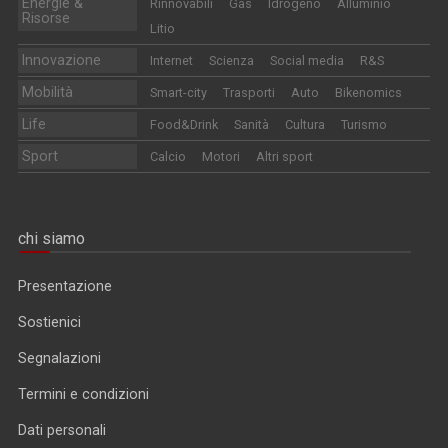
Energie &
Rinnovabili
Gas
Idrogeno
Alluminio
Risorse
Litio
Innovazione
Internet
Scienza
Social media
R&S
Mobilità
Smart-city
Trasporti
Auto
Bikenomics
Life
Food&Drink
Sanità
Cultura
Turismo
Sport
Calcio
Motori
Altri sport
chi siamo
Presentazione
Sostienici
Segnalazioni
Termini e condizioni
Dati personali