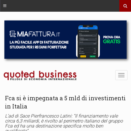
Fca si è impegnata a 5 mld di investimenti
in Italia
L’ad di Sace Pierfrancesco Latini: “Il finanziamento vale
circa 6,3 miliardi, è rivolto al perimetro italiano del gruppo
Fca ed ha una destinazione specifica molto ben
qualificata”