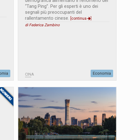
demografica alimentano il fenomeno del
“Tang Ping”. Per gli esperti è uno dei
segnali più preoccupanti del
rallentamento cinese.
[continua
]
di Federica Zambino
omia
Economia
CINA