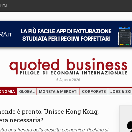
LITÀ
6 Agosto 2026
ONOMIA
GLOBAL
MONETA & MERCATI
CORPORATE
JOBS & SKI
 mondo è pronto. Unisce Hong Kong,
era necessaria?
istra una frenata della crescita economica, Pechino si