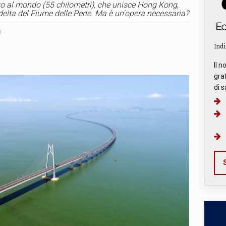
go al mondo (55 chilometri), che unisce Hong Kong,
 delta del Fiume delle Perle. Ma è un'opera necessaria?
8
Indi
Il n
graf
di s
S