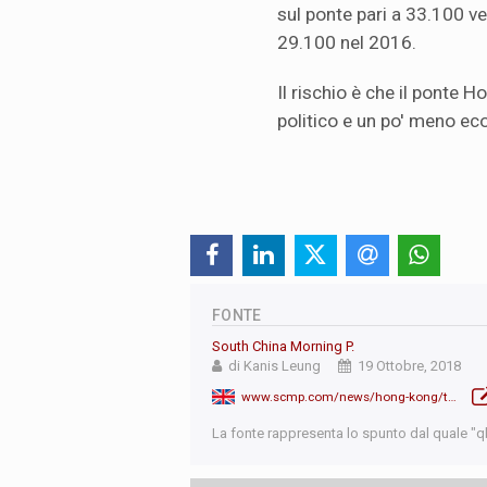
sul ponte pari a 33.100 ve
29.100 nel 2016.
Il rischio è che il ponte
politico e un po' meno e
FONTE
South China Morning P.
di Kanis Leung
19 Ottobre, 2018
www.scmp.com/news/hong-kong/transport/article/2169199/decade-deaths-and-delays-worlds-longest-sea-crossing
La fonte rappresenta lo spunto dal quale "qb"