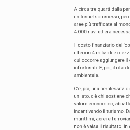
A circa tre quarti dalla p
un tunnel sommerso, perché
aree più trafficate al mon
4.000 navi ed era necessa
Il costo finanziario dell'op
ulteriori 4 miliardi e mezzo
cui occorre aggiungere il
infortunati. E, poi, il rit
ambientale.
C'è, poi, una perplessità di
un lato, c'è chi sostiene 
valore economico, abbatte
incentivando il turismo. Da
marittimi, aerei e ferrovia
non è valsa il risultato. I