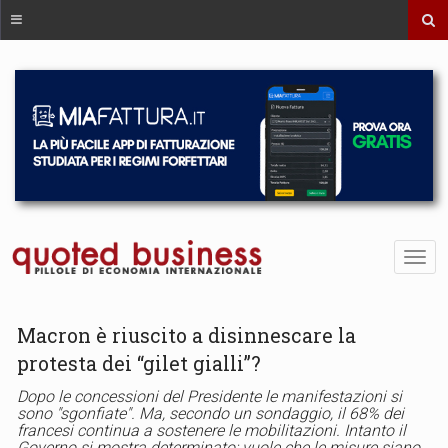
Macron è riuscito a disinnescare la
protesta dei “gilet gialli”?
Dopo le concessioni del Presidente le manifestazioni si
sono "sgonfiate". Ma, secondo un sondaggio, il 68% dei
francesi continua a sostenere le mobilitazioni. Intanto il
Governo si mostra determinato: vuole che le misure siano