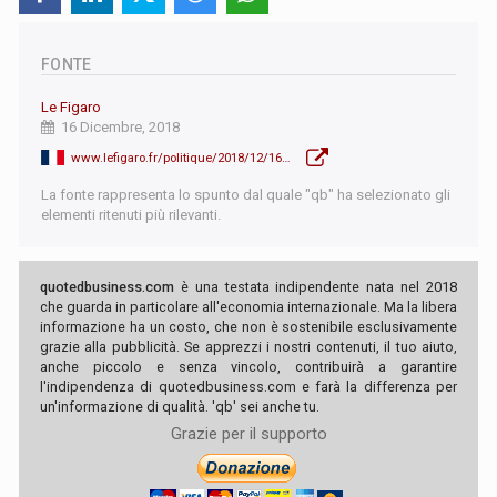
FONTE
Le Figaro
16 Dicembre, 2018
www.lefigaro.fr/politique/2018/12/16/01002-20181216ARTFIG00192-edouard-philippe-detaille-ses-mesures-pour-les-gilets-jaunes.php
La fonte rappresenta lo spunto dal quale "qb" ha selezionato gli
elementi ritenuti più rilevanti.
quotedbusiness.com
è una testata indipendente nata nel 2018
che guarda in particolare all'economia internazionale. Ma la libera
informazione ha un costo, che non è sostenibile esclusivamente
grazie alla pubblicità. Se apprezzi i nostri contenuti, il tuo aiuto,
anche piccolo e senza vincolo, contribuirà a garantire
l'indipendenza di quotedbusiness.com e farà la differenza per
un'informazione di qualità. 'qb' sei anche tu.
Grazie per il supporto