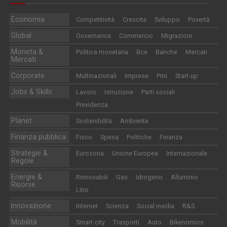
Economia
Competitività
Crescita
Sviluppo
Povertà
Global
Governance
Commercio
Migrazioni
Moneta &
Politica monetaria
Bce
Banche
Mercati
Mercati
Corporate
Multinazionali
Imprese
Pmi
Start-up
Jobs & Skills
Lavoro
Istruzione
Parti sociali
Previdenza
Planet
Sostenibilità
Ambiente
Finanza pubblica
Fisco
Spesa
Politiche
Finanza
Strategie &
Eurozona
Unione Europea
Internazionale
Regole
Energie &
Rinnovabili
Gas
Idrogeno
Alluminio
Risorse
Litio
Innovazione
Internet
Scienza
Social media
R&S
Mobilità
Smart-city
Trasporti
Auto
Bikenomics