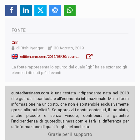
FONTE
Cnn
di Rishi Iyengar
30 Agosto, 2019
edition.cnn.com/2019/08/30/economy/india-gdp-economy/index.html
La fonte rappresenta lo spunto dal quale "qb" ha selezionato gli
elementi ritenuti più rilevanti.
quotedbusiness.com
è una testata indipendente nata nel 2018
che guarda in particolare all'economia internazionale. Ma la libera
informazione ha un costo, che non è sostenibile esclusivamente
grazie alla pubblicità. Se apprezzi i nostri contenuti, il tuo aiuto,
anche piccolo e senza vincolo, contribuirà a garantire
l'indipendenza di quotedbusiness.com e farà la differenza per
un'informazione di qualità. 'qb' sei anche tu.
Grazie per il supporto