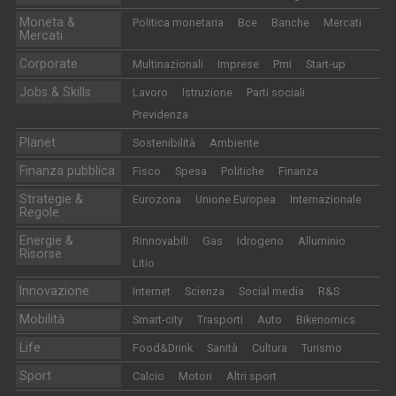
Moneta &
Politica monetaria
Bce
Banche
Mercati
Mercati
Corporate
Multinazionali
Imprese
Pmi
Start-up
Jobs & Skills
Lavoro
Istruzione
Parti sociali
Previdenza
Planet
Sostenibilità
Ambiente
Finanza pubblica
Fisco
Spesa
Politiche
Finanza
Strategie &
Eurozona
Unione Europea
Internazionale
Regole
Energie &
Rinnovabili
Gas
Idrogeno
Alluminio
Risorse
Litio
Innovazione
Internet
Scienza
Social media
R&S
Mobilità
Smart-city
Trasporti
Auto
Bikenomics
Life
Food&Drink
Sanità
Cultura
Turismo
Sport
Calcio
Motori
Altri sport